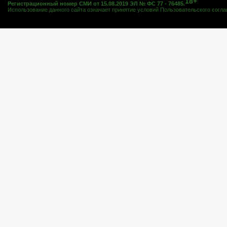
18+
Регистрационный номер СМИ от 15.08.2019 ЭЛ № ФС 77 - 76485.
Использование данного сайта означает принятие условий
Пользовательского согл