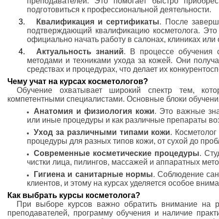
преподавателей. Это помогает быстро приобре
подготовиться к профессиональной деятельности.
Квалификация и сертификаты
. После заверш
подтверждающий квалификацию косметолога. Это 
официально начать работу в салонах, клиниках или 
Актуальность знаний
. В процессе обучения 
методами и техниками ухода за кожей. Они получ
средствах и процедурах, что делает их конкурентос
Чему учат на курсах косметологов?
Обучение охватывает широкий спектр тем, кото
компетентными специалистами. Основные блоки обучени
Анатомия и физиология кожи
. Это важные зн
или иные процедуры и как различные препараты воз
Уход за различными типами кожи
. Косметоло
процедуры для разных типов кожи, от сухой до про
Современные косметические процедуры
. Ст
чистки лица, пилингов, массажей и аппаратных мето
Гигиена и санитарные нормы
. Соблюдение сан
клиентов, и этому на курсах уделяется особое внима
Как выбрать курсы косметолога?
При выборе курсов важно обратить внимание на р
преподавателей, программу обучения и наличие практи