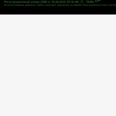
18+
Регистрационный номер СМИ от 15.08.2019 ЭЛ № ФС 77 - 76485.
Использование данного сайта означает принятие условий
Пользовательского согл