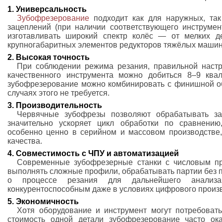
1. Универсальность
Зубофрезерование
подходит как для наружных, так
зацеплений (при наличии соответствующего инструме
изготавливать широкий спектр колёс — от мелких д
крупногабаритных элементов редукторов тяжёлых машин
2. Высокая точность
При соблюдении режима резания, правильной настр
качественного инструмента можно добиться 8–9 квал
зубофрезерование можно комбинировать с финишной об
случаях этого не требуется.
3. Производительность
Червячные зубофрезы позволяют обрабатывать за
значительно ускоряет цикл обработки по сравнению
особенно ценно в серийном и массовом производстве,
качества.
4. Совместимость с ЧПУ и автоматизацией
Современные зубофрезерные станки с числовым п
выполнять сложные профили, обрабатывать партии без п
о процессе резания для дальнейшего анализа
конкурентоспособным даже в условиях цифрового произ
5. Экономичность
Хотя оборудование и инструмент могут потребоват
стоимость одной детали зубофрезерование часто ок