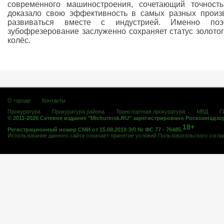
современного машиностроения, сочетающий точность
доказало свою эффективность в самых разных произ
развиваться вместе с индустрией. Именно поэ
зубофрезерование заслуженно сохраняет статус золотог
колёс.
О городе
Контакты
Прокуратура
Прокуратура района
Транспортная прокуратура
МВД
Г
© 2011-2026 Сетевое издание "Michurinsk.RU" зарегистрировано Роскомнадзо
18+
Регистрационный номер СМИ от 15.08.2019 ЭЛ № ФС 77 - 76485.
Использование данного сайта означает принятие условий
Пользовательского согл