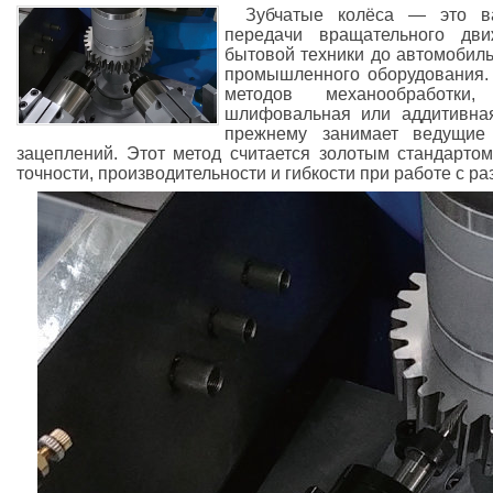
Зубчатые колёса — это в
передачи вращательного дв
бытовой техники до автомобиль
промышленного оборудования.
методов механообработки,
шлифовальная или аддитивная
прежнему занимает ведущие 
зацеплений. Этот метод считается золотым стандарто
точности, производительности и гибкости при работе с р