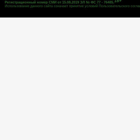
18+
Регистрационный номер СМИ от 15.08.2019 ЭЛ № ФС 77 - 76485.
Использование данного сайта означает принятие условий
Пользовательского согл