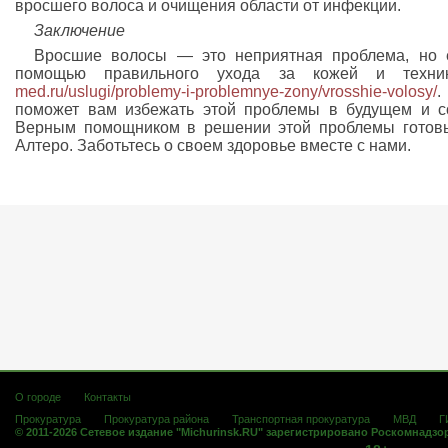
вросшего волоса и очищения области от инфекции.
Заключение
Вросшие волосы — это неприятная проблема, но е
помощью правильного ухода за кожей и техн
med.ru/uslugi/problemy-i-problemnye-zony/vrosshie-volosy/
.
поможет вам избежать этой проблемы в будущем и со
Верным помощником в решении этой проблемы готовы
Алтеро. Заботьтесь о своем здоровье вместе с нами.
О городе
Контакты
Прокуратура
Прокуратура района
Транспортная прокуратура
МВД
Г
© 2011-2026 Сетевое издание "Michurinsk.RU" зарегистрировано Роскомнадзо