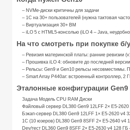
– NVMe-диски критичны для задачи
– 1С на 30+ пользователей (нужна тактовая часто
– Виртуализация 30+ ВМ
– iLO 5 с HTML5-консолью (iLO 4 – Java, неудобно
На что смотреть при покупке б/
– Ревизия материнской платы: ранние ревизии (
– Прошивка iLO 4: обновите до последней версии
– Рельсы: Gen9 и Gen10 рельсы несовместимы. 
– Smart Array P440ar: встроенный контроллер, 2 
Эталонные конфигурации Gen9
Задача Модель CPU RAM Диски
Файловый сервер DL380 Gen9 12LFF 2× E5-2620 
Бэкап-сервер DL380 Gen9 12LFF 1× E5-2620 v4 3
1С (10 юзеров) DL380 Gen9 8SFF 2× E5-2640 v4 
Dev/тест DL360 Gen9 8SFF 2× E5-2630 v4 128 ГБ