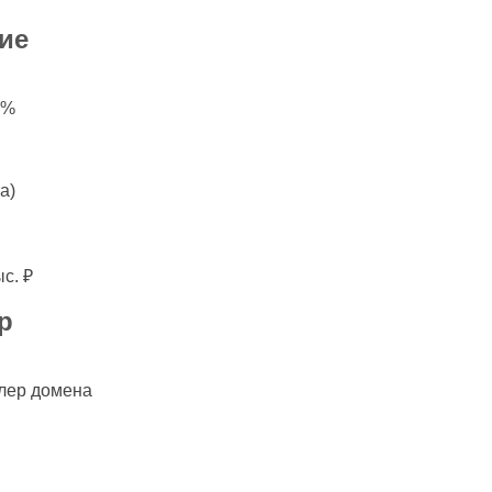
ие
0%
а)
с. ₽
р
лер домена