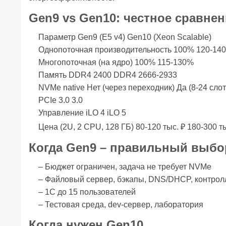
Gen9 vs Gen10: честное сравнен
Параметр Gen9 (E5 v4) Gen10 (Xeon Scalable)
Однопоточная производительность 100% 120-14
Многопоточная (на ядро) 100% 115-130%
Память DDR4 2400 DDR4 2666-2933
NVMe native Нет (через переходник) Да (8-24 слот
PCIe 3.0 3.0
Управление iLO 4 iLO 5
Цена (2U, 2 CPU, 128 ГБ) 80-120 тыс. ₽ 180-300 ты
Когда Gen9 – правильный выбо
– Бюджет ограничен, задача не требует NVMe
– Файловый сервер, бэкапы, DNS/DHCP, контрол
– 1С до 15 пользователей
– Тестовая среда, dev-сервер, лаборатория
Когда нужен Gen10