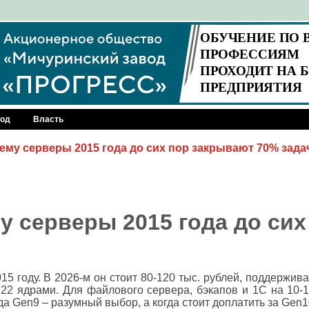
род
Власть
чему серверы 2015 года до сих пор закрывают 70% зада
му серверы 2015 года до сих
5 году. В 2026-м он стоит 80-120 тыс. рублей, поддержив
22 ядрами. Для файлового сервера, бэкапов и 1С на 10-1
да Gen9 – разумный выбор, а когда стоит доплатить за Gen1