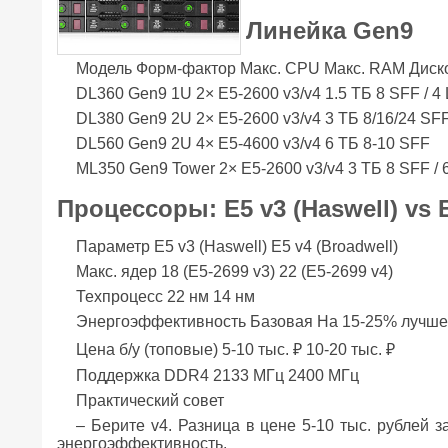
Линейка Gen9
Модель Форм-фактор Макс. CPU Макс. RAM Диск
DL360 Gen9 1U 2× E5-2600 v3/v4 1.5 ТБ 8 SFF / 4
DL380 Gen9 2U 2× E5-2600 v3/v4 3 ТБ 8/16/24 SFF
DL560 Gen9 2U 4× E5-4600 v3/v4 6 ТБ 8-10 SFF
ML350 Gen9 Tower 2× E5-2600 v3/v4 3 ТБ 8 SFF / 
Процессоры: E5 v3 (Haswell) vs E
Параметр E5 v3 (Haswell) E5 v4 (Broadwell)
Макс. ядер 18 (E5-2699 v3) 22 (E5-2699 v4)
Техпроцесс 22 нм 14 нм
Энергоэффективность Базовая На 15-25% лучш
Цена б/у (топовые) 5-10 тыс. ₽ 10-20 тыс. ₽
Поддержка DDR4 2133 МГц 2400 МГц
Практический совет
– Берите v4. Разница в цене 5-10 тыс. рублей 
энергоэффективность.