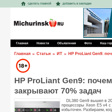
сделать главной
добавить в закладки
Главная
Новости
Объявления
Фото
Наш го
Главная
Статьи
ИТ
HP ProLiant Gen9: по
HP ProLiant Gen9: поче
закрывают 70% задач
DL380 Gen9 вышел в 201
процессоры Xeon E5 v4 с 
избыточен. Разбираем, ког