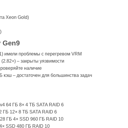
та Xeon Gold)
)
у Gen9
v1) имели проблемы с перегревом VRM
 (2.82+) – закрыты уязвимости
Проверяйте наличие
ГБ кэш – достаточен для большинства задач
v4 64 ГБ 8× 4 ТБ SATA RAID 6
2 ГБ 12× 8 ТБ SATA RAID 6
128 ГБ 4× SSD 960 ГБ RAID 10
 4× SSD 480 ГБ RAID 10