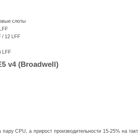
овые слоты
 LFF
 / 12 LFF
6 LFF
5 v4 (Broadwell)
е
за пару CPU, а прирост производительности 15-25% на та