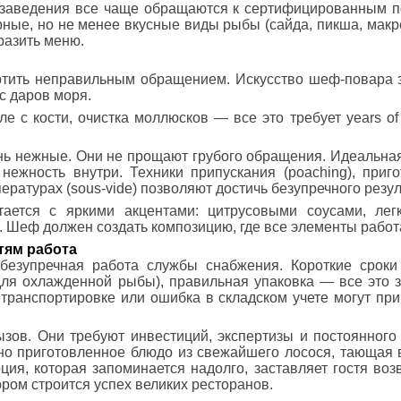
е заведения все чаще обращаются к сертифицированным 
ые, но не менее вкусные виды рыбы (сайда, пикша, макре
разить меню.
тить неправильным обращением. Искусство шеф-повара з
с даров моря.
е с кости, очистка моллюсков — все это требует years of
ь нежные. Они не прощают грубого обращения. Идеальна
 нежность внутри. Техники припускания (poaching), приг
пературах (sous-vide) позволяют достичь безупречного резул
ается с яркими акцентами: цитрусовыми соусами, легк
Шеф должен создать композицию, где все элементы работа
тям работа
зупречная работа службы снабжения. Короткие сроки г
ля охлажденной рыбы), правильная упаковка — все это з
транспортировке или ошибка в складском учете могут при
зов. Они требуют инвестиций, экспертизы и постоянного
но приготовленное блюдо из свежайшего лосося, тающая в
ия, которая запоминается надолго, заставляет гостя воз
ором строится успех великих ресторанов.