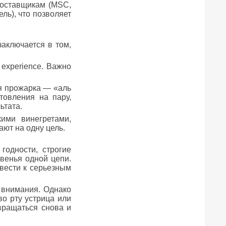
поставщикам (MSC,
ль), что позволяет
аключается в том,
 experience. Важно
я прожарка — «аль
отовления на пару,
ьтата.
ими винегретами,
ют на одну цель.
одности, строгие
венья одной цепи.
вести к серьезным
 внимания. Однако
о рту устрица или
вращаться снова и