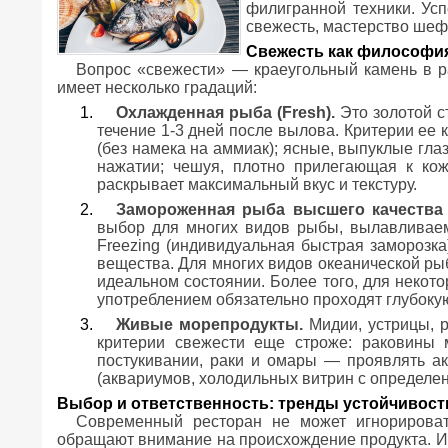
филигранной техники. Усп
свежесть, мастерство шеф
Свежесть как философи
Вопрос «свежести» — краеугольный камень в р
имеет несколько градаций:
Охлажденная рыба (Fresh).
Это золотой с
течение 1-3 дней после вылова. Критерии ее
(без намека на аммиак); ясные, выпуклые гл
нажатии; чешуя, плотно прилегающая к кож
раскрывает максимальный вкус и текстуру.
Замороженная рыба высшего качества (
выбор для многих видов рыбы, вылавливаемо
Freezing (индивидуальная быстрая заморозка)
вещества. Для многих видов океанической рыб
идеальном состоянии. Более того, для неко
употреблением обязательно проходят глубоку
Живые морепродукты.
Мидии, устрицы, р
критерии свежести еще строже: раковины
постукивании, раки и омары — проявлять ак
(аквариумов, холодильных витрин с определе
Выбор и ответственность: тренды устойчивост
Современный ресторан не может игнорироват
обращают внимание на происхождение продукта. Ис