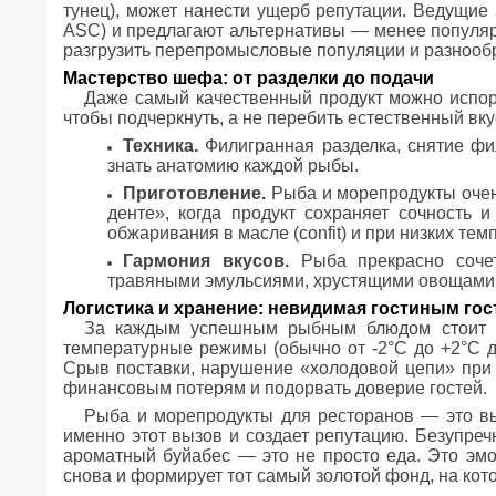
тунец), может нанести ущерб репутации. Ведущи
ASC) и предлагают альтернативы — менее популярн
разгрузить перепромысловые популяции и разнооб
Мастерство шефа: от разделки до подачи
Даже самый качественный продукт можно испор
чтобы подчеркнуть, а не перебить естественный вку
Техника.
Филигранная разделка, снятие фил
знать анатомию каждой рыбы.
Приготовление.
Рыба и морепродукты очен
денте», когда продукт сохраняет сочность и
обжаривания в масле (confit) и при низких тем
Гармония вкусов.
Рыба прекрасно сочет
травяными эмульсиями, хрустящими овощами. 
Логистика и хранение: невидимая гостиным гос
За каждым успешным рыбным блюдом стоит бе
температурные режимы (обычно от -2°C до +2°C д
Срыв поставки, нарушение «холодовой цепи» при 
финансовым потерям и подорвать доверие гостей.
Рыба и морепродукты для ресторанов — это вы
именно этот вызов и создает репутацию. Безупреч
ароматный буйабес — это не просто еда. Это эмоц
снова и формирует тот самый золотой фонд, на кот