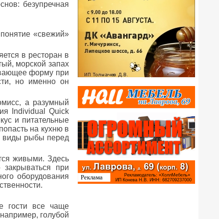
снов: безупречная
 понятие «свежий»
яется в ресторан в
тый, морской запах
ливающее форму при
сти, но именно он
мисс, а разумный
 Individual Quick
вкус и питательные
попасть на кухню в
е виды рыбы перед
тся живыми. Здесь
 закрываться при
ного оборудования
ственности.
е гости все чаще
например, голубой