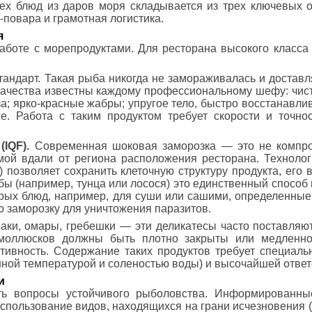
ех блюд из даров моря складывается из трех ключевых о
-повара и грамотная логистика.
я
аботе с морепродуктами. Для ресторана высокого класса
тандарт. Такая рыба никогда не замораживалась и доставл
 качества известны каждому профессиональному шефу: чис
аза; ярко-красные жабры; упругое тело, быстро восстанав
е. Работа с таким продуктом требует скорости и точно
IQF).
Современная шоковая заморозка — это не компро
й вдали от региона расположения ресторана. Технология
 позволяет сохранить клеточную структуру продукта, его 
ы (например, тунца или лосося) это единственный способ 
торых блюд, например, для суши или сашими, определенны
ю заморозку для уничтожения паразитов.
аки, омары, гребешки — эти деликатесы часто поставляю
 моллюсков должны быть плотно закрыты или медленно
тивность. Содержание таких продуктов требует специаль
нной температурой и соленостью воды) и высочайшей ответ
и
ь вопросы устойчивого рыболовства. Информированны
пользование видов, находящихся на грани исчезновения (