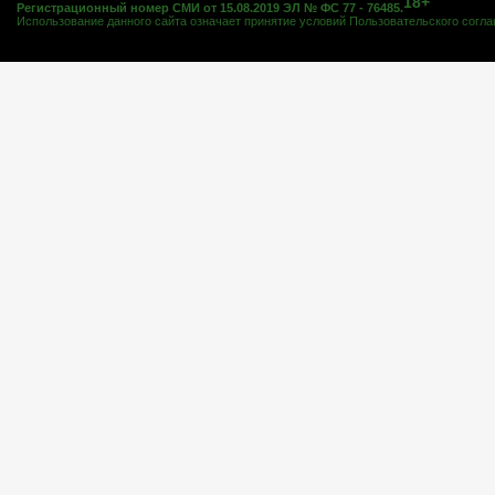
18+
Регистрационный номер СМИ от 15.08.2019 ЭЛ № ФС 77 - 76485.
Использование данного сайта означает принятие условий
Пользовательского согл