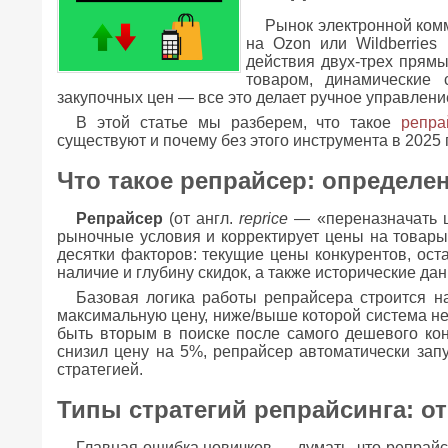
Рынок электронной комм
на Ozon или Wildberries
действия двух-трех прямы
товаром, динамические 
закупочных цен — все это делает ручное управлен
В этой статье мы разберем, что такое
репра
существуют и почему без этого инструмента в 2025 
Что такое репрайсер: определен
Репрайсер
(от англ.
reprice
— «переназначать ц
рыночные условия и корректирует цены на товары
десятки факторов: текущие цены конкурентов, остат
наличие и глубину скидок, а также исторические да
Базовая логика работы репрайсера строится н
максимальную цену, ниже/выше которой система не
быть вторым в поиске после самого дешевого кон
снизил цену на 5%, репрайсер автоматически запу
стратегией.
Типы стратегий репрайсинга: о
Главная ошибка новичков — думать, что репрайс