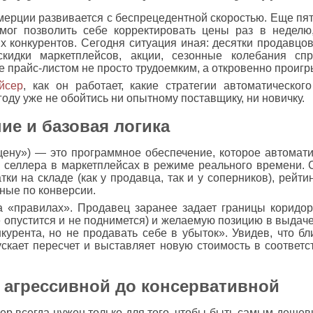
ерции развивается с беспрецедентной скоростью. Еще пят
 мог позволить себе корректировать цены раз в неделю
х конкурентов. Сегодня ситуация иная: десятки продавцо
скидки маркетплейсов, акции, сезонные колебания сп
ие прайс-листом не просто трудоемким, а откровенно прои
йсер
, как он работает, какие стратегии автоматическог
году уже не обойтись ни опытному поставщику, ни новичку.
ие и базовая логика
ену») — это программное обеспечение, которое автомати
 селлера в маркетплейсах в режиме реального времени. 
ки на складе (как у продавца, так и у соперников), рейтин
нные по конверсии.
а «правилах». Продавец заранее задает границы коридо
 опустится и не поднимется) и желаемую позицию в выдач
курента, но не продавать себе в убыток». Увидев, что б
скает пересчет и выставляет новую стоимость в соответс
т агрессивной до консервативной
ер всегда нужен только для того, чтобы быть самым деше