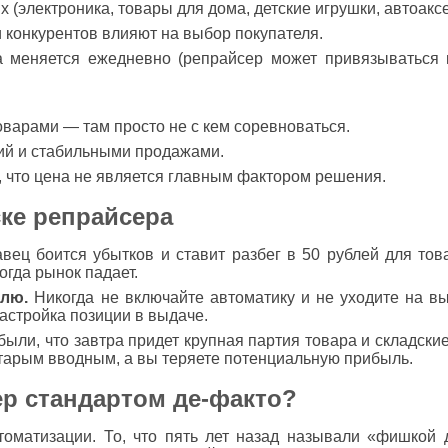
 (электроника, товары для дома, детские игрушки, автоакс
ки конкурентов влияют на выбор покупателя.
а меняется ежедневно (репрайсер может привязываться 
варами — там просто не с кем соревноваться.
ий и стабильными продажами.
к, что цена не является главным фактором решения.
ке репрайсера
ец боится убытков и ставит разбег в 50 рублей для това
огда рынок падает.
елю.
Никогда не включайте автоматику и не уходите на в
настройка позиции в выдаче.
ыли, что завтра придет крупная партия товара и складски
старым вводным, а вы теряете потенциальную прибыль.
ер стандартом де-факто?
томатизации. То, что пять лет назад называли «фишкой 