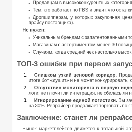
Продавцам в высококонкурентных категориях
Тем, кто работает по FBS и видит, что остат
Дропшипперам, у которых закупочная цен
прайсу поставщика).
Не нужен:
Уникальным брендам с запатентованными то
Магазинам с ассортиментом менее 30 позиц
Случаям, когда средний чек настолько высо
ТОП-3 ошибки при первом запус
Слишком узкий ценовой коридор.
Продав
итоге бот «душит» и не может конкурировать, к
Отсутствие мониторинга в первую нед
логи: не глючит ли интеграция, не сбилась ли 
Игнорирование единой логистики.
Вы заб
на 30%. Репрайсер продолжает торговать по 
Заключение: станет ли репрайс
Рынок маркетплейсов движется к тотальной ав