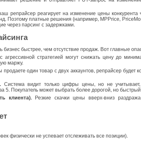
аш репрайсер реагирует на изменение цены конкурента ч
унд. Поэтому платные решения (например, MPPrice, PriceMon
е через парсинг с задержками.
айсинга
 бизнес быстрее, чем отсутствие продаж. Вот главные опа
 агрессивной стратегией могут снижать цену до миним
вую маржу.
 продаете один товар с двух аккаунтов, репрайсер будет к
.
Система видит только цифры цены, но не учитывает, 
 за 5. Покупатель может выбрать более дорогой, но быстрый
ь клиента).
Резкие скачки цены вверх-вниз раздража
ет
век физически не успевает отслеживать все позиции).