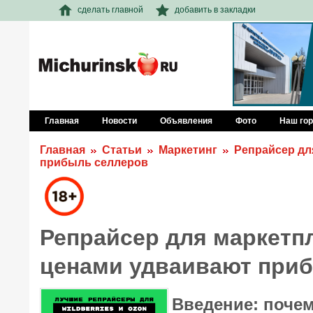
сделать главной
добавить в закладки
Главная
Новости
Объявления
Фото
Наш го
Главная
Статьи
Маркетинг
Репрайсер дл
прибыль селлеров
Репрайсер для маркетп
ценами удваивают при
Введение: поче