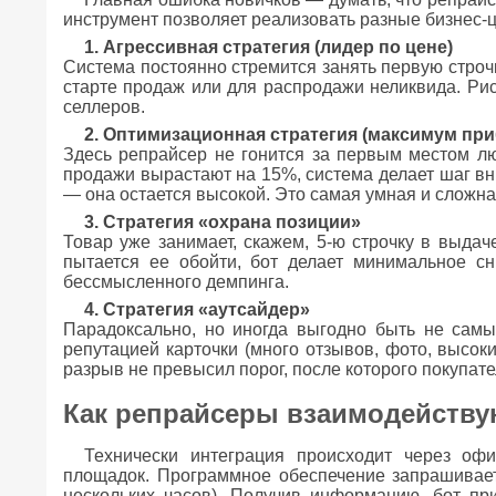
инструмент позволяет реализовать разные бизнес-ц
1. Агрессивная стратегия (лидер по цене)
Система постоянно стремится занять первую строч
старте продаж или для распродажи неликвида. Ри
селлеров.
2. Оптимизационная стратегия (максимум пр
Здесь репрайсер не гонится за первым местом лю
продажи вырастают на 15%, система делает шаг вн
— она остается высокой. Это самая умная и сложна
3. Стратегия «охрана позиции»
Товар уже занимает, скажем, 5-ю строчку в выдач
пытается ее обойти, бот делает минимальное сн
бессмысленного демпинга.
4. Стратегия «аутсайдер»
Парадоксально, но иногда выгодно быть не сам
репутацией карточки (много отзывов, фото, высок
разрыв не превысил порог, после которого покупате
Как репрайсеры взаимодейству
Технически интеграция происходит через офи
площадок. Программное обеспечение запрашивает
нескольких часов). Получив информацию, бот пр