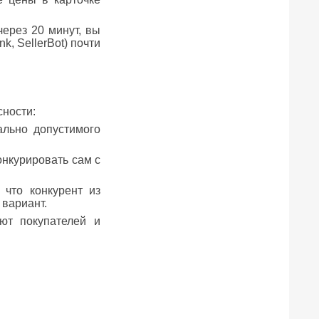
ерез 20 минут, вы
k, SellerBot) почти
сности:
ально допустимого
онкурировать сам с
что конкурент из
 вариант.
ют покупателей и