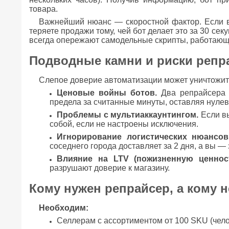
товара.
Важнейший нюанс — скоростной фактор. Если в
теряете продажи тому, чей бот делает это за 30 сек
всегда опережают самодельные скрипты, работающи
Подводные камни и риски репр
Слепое доверие автоматизации может уничтожить
Ценовые войны ботов.
Два репрайсера с
предела за считанные минуты, оставляя нуле
Проблемы с мультиаккаунтингом.
Если вы
собой, если не настроены исключения.
Игнорирование логистических нюансов
соседнего города доставляет за 2 дня, а вы —
Влияние на LTV (пожизненную ценност
разрушают доверие к магазину.
Кому нужен репрайсер, а кому н
Необходим:
Селлерам с ассортиментом от 100 SKU (чело