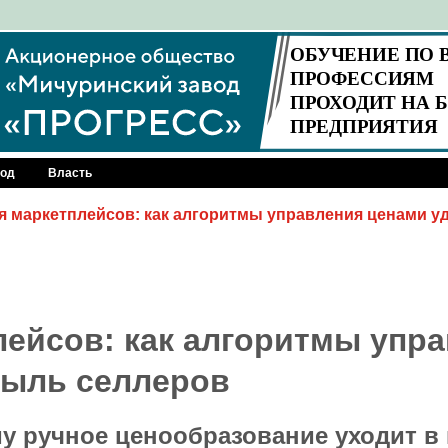
род
Власть
я маркетплейсов: как алгоритмы управления ценами у
лейсов: как алгоритмы упр
быль селлеров
му ручное ценообразование уходит в