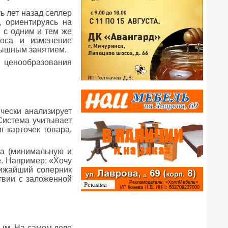
ь лет назад селлер
, ориентируясь на
в с одним и тем же
роса и изменение
грышным занятием.
о ценообразования
чески анализирует
Система учитывает
г карточек товара,
ра (минимальную и
е. Например: «Хочу
лижайший соперник
твии с заложенной
вым. На самом деле