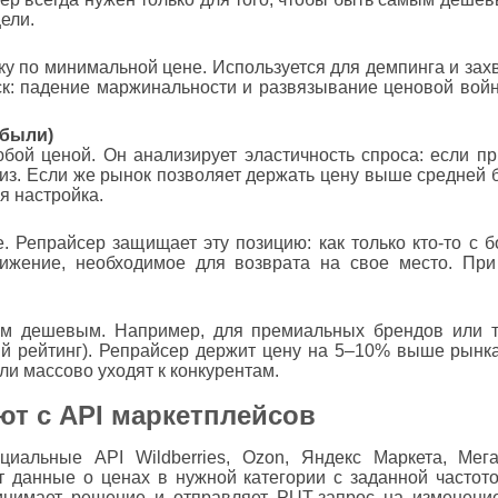
ели.
ку по минимальной цене. Используется для демпинга и зах
ск: падение маржинальности и развязывание ценовой войн
ибыли)
бой ценой. Он анализирует эластичность спроса: если п
из. Если же рынок позволяет держать цену выше средней 
я настройка.
е. Репрайсер защищает эту позицию: как только кто-то с 
ижение, необходимое для возврата на свое место. При
ым дешевым. Например, для премиальных брендов или т
ий рейтинг). Репрайсер держит цену на 5–10% выше рынка
ли массово уходят к конкурентам.
ют с API маркетплейсов
циальные API Wildberries, Ozon, Яндекс Маркета, Мег
 данные о ценах в нужной категории с заданной частото
инимает решение и отправляет PUT-запрос на изменени