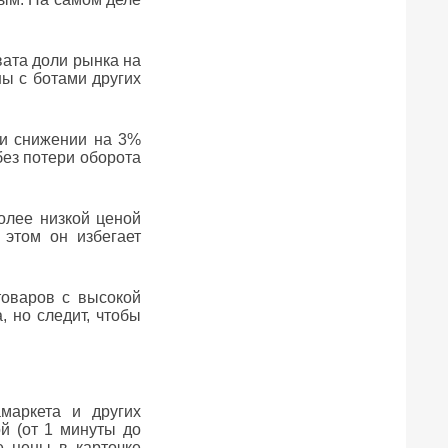
вата доли рынка на
ы с ботами других
ри снижении на 3%
без потери оборота
более низкой ценой
 этом он избегает
оваров с высокой
, но следит, чтобы
амаркета и других
й (от 1 минуты до
е цены в карточке