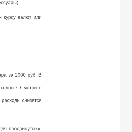
ессуары).
к курсу валют или
ра за 2000 руб. В
ыходные. Смотрите
е расходы снизятся
для продвинутых»,