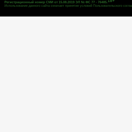
18+
Регистрационный номер СМИ от 15.08.2019 ЭЛ № ФС 77 - 76485.
Использование данного сайта означает принятие условий
Пользовательского согл