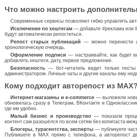
Что можно настроить дополнитель
Современные сервисы позволяют гибко управлять авт
Исключение по хештегам
— добавьте #реклама или #п
будут автоматически репоститься.
Репост старых публикаций
— можно перенести а
хронологическую очередь.
Оформление подписи
— настраивайте, как будет в
добавлять хештеги, дату, первое предложение.
Безопасность
— бот-читатель видит только посты 
администратором. Личные чаты и другие каналы ему нед
Кому подходит авторепост из MAX
Интернет-магазины и e-commerce
— выложили новый
обновилась сразу в Телеграм, ВКонтакте и Одноклассни
где им удобно.
Малый бизнес и производство
— показали проце
контент сам разошёлся по всем сетям без копипаста ме
Блогеры, турагентства, эксперты
— публикуете част
Публикуете в MAX прямо с телефона, а авторепост 