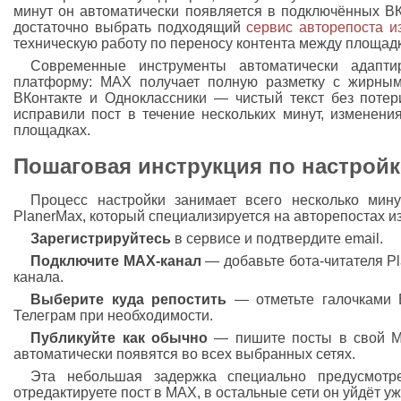
минут он автоматически появляется в подключённых ВК
достаточно выбрать подходящий
сервис авторепоста 
техническую работу по переносу контента между площад
Современные инструменты автоматически адапт
платформу: MAX получает полную разметку с жирным
ВКонтакте и Одноклассники — чистый текст без потер
исправили пост в течение нескольких минут, изменени
площадках.
Пошаговая инструкция по настройк
Процесс настройки занимает всего несколько мин
PlanerMax, который специализируется на авторепостах и
Зарегистрируйтесь
в сервисе и подтвердите email.
Подключите MAX-канал
— добавьте бота-читателя P
канала.
Выберите куда репостить
— отметьте галочками В
Телеграм при необходимости.
Публикуйте как обычно
— пишите посты в свой MA
автоматически появятся во всех выбранных сетях.
Эта небольшая задержка специально предусмотр
отредактируете пост в MAX, в остальные сети он уйдёт у