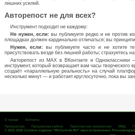
лишних усилий.
Авторепост не для всех?
Инструмент подходит не каждому:
Не нужен, если:
вы публикуете редко и не против ко
площадках должен кардинально отличаться; вы принципиа
Нужен, если:
вы публикуете часто и не хотите те
присутствовать везде без лишней работы; страхуетесь н
Авторепост из MAX в ВКонтакте и Одноклассники —
инструмент, который возвращает вам часы творческого в
создаёт «параллельную реальность» на случай платфо
несколько минут — и работает круглосуточно, пока вы за
О городе
Контакты
Прокуратура
Прокуратура района
Транспортная прокуратура
МВД
Г
© 2011-2026 Сетевое издание "Michurinsk.RU" зарегистрировано Роскомнадзо