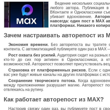
Ведение нескольких социаль
любого автора. Публикация в
ВКонтакте и Одноклассники съе
убивает вдохновение.
Авторе
навсегда: один пост в MAX а
платформах. Никакого копиро
Зачем настраивать авторепост из 
Экономия времени.
Без авторепоста вы тратите 
контента. С автоматизацией публикуете один раз в MAX —
Рост охвата без усилий.
Аудитория сидит на разных п
кто-то до сих пор активен в Одноклассниках, а 
возможностей. Авторепост позволяет присутствовать везд
Страховка от платформенных рисков.
Если с одн
вас уже будут живые каналы на других платформах с ист
Сохранение творческого потока.
Когда вдохновен
между приложениями разрушает магию. Авторепост поз
отвлекаясь на рутину.
Как работает авторепост из MAX?
Настроив связку один раз, вы публикуете пост в св