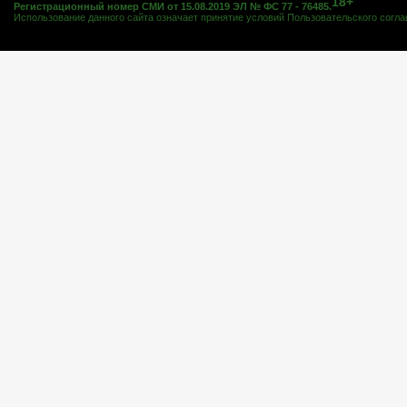
18+
Регистрационный номер СМИ от 15.08.2019 ЭЛ № ФС 77 - 76485.
Использование данного сайта означает принятие условий
Пользовательского согл