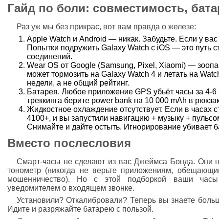
Гайд по боли: совместимость, бат
Раз уж мы без прикрас, вот вам правда о железе:
Apple Watch и Android — никак. Забудьте. Если у вас
Попытки подружить Galaxy Watch с iOS — это путь с
соединений.
Wear OS от Google (Samsung, Pixel, Xiaomi) — зооп
может тормозить на Galaxy Watch 4 и летать на Wat
недели, а не общий рейтинг.
Батарея. Любое приложение GPS убьёт часы за 4-6 ча
треккинга берите power bank на 10 000 mAh в рюкзак
Жидкостное охлаждение отсутствует. Если в часах 
4100+, и вы запустили навигацию + музыку + пульсо
Снимайте и дайте остыть. Игнорирование убивает б
Вместо послесловия
Смарт-часы не сделают из вас Джеймса Бонда. Они н
тонометр (никогда не верьте приложениям, обещающ
мошенничество). Но с этой подборкой ваши часы
уведомителем о входящем звонке.
Установили? Откалибровали? Теперь вы знаете больш
Идите и разряжайте батарею с пользой.