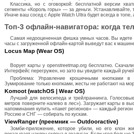
Классика, но с оговоркой: бесплатной версии хва
сегменты «Король горы» — за деньги. Устанавливайте, т
Иначе ваш сосед с Apple Watch Ultra будет всегда в топе,
Топ-3 офлайн-навигатора: когда те
Самая недооцененная фишка умных часов. Вы идете в
часы с загруженной офлайн-картой выведут вас к машине
Locus Map (Wear OS)
Ворует карты у openstreetmap.org бесплатно. Скачали
Интерфейс перегружен, но зато вы увидите каждый ручей,
Проблема: Управление крошечными кнопками в 
Зумирование только кнопками, жесты не работают на мор
Komoot (watchOS | Wear OS)
Лучший для велосипеда и трейлраннинга. Голосовые
метров поверните налево в лес»). Загружает карты в в
напоминания купить «пакет регионов» — каждый регион с
Россию и СНГ — собирать по кускам.
ViewRanger (преемник — Outdooractive)
Зомби-приложение, которое убили, но его клон жи
показывает наклон склона в градусах. Если угол больше 3