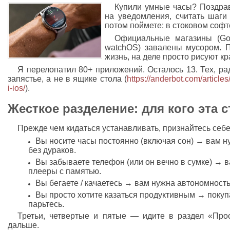
Купили умные часы? Поздрав
на уведомления, считать шаги
потом поймете: в стоковом софте
Официальные магазины (Goo
watchOS) завалены мусором. 
жизнь, на деле просто рисуют к
Я перелопатил 80+ приложений. Осталось 13. Тех, ра
запястье, а не в ящике стола (
https://anderbot.com/article
i-ios/
).
Жесткое разделение: для кого эта с
Прежде чем кидаться устанавливать, признайтесь себе
Вы носите часы постоянно (включая сон) → вам н
без дураков.
Вы забываете телефон (или он вечно в сумке) →
плееры с памятью.
Вы бегаете / качаетесь → вам нужна автономность
Вы просто хотите казаться продуктивным → покупа
парьтесь.
Третьи, четвертые и пятые — идите в раздел «Про
дальше.