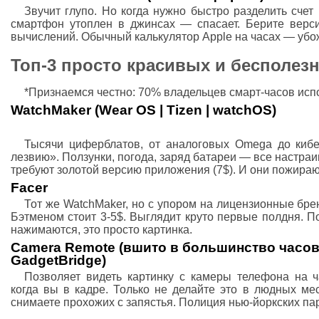
Звучит глупо. Но когда нужно быстро разделить счет
смартфон утоплен в джинсах — спасает. Берите верс
вычислений. Обычный калькулятор Apple на часах — убож
Топ-3 просто красивых и бесполезн
*Признаемся честно: 70% владельцев смарт-часов испол
WatchMaker (Wear OS | Tizen | watchOS)
Тысячи циферблатов, от аналоговых Omega до кибе
лезвию». Ползунки, погода, заряд батареи — все настр
требуют золотой версию приложения (7$). И они пожираю
Facer
Тот же WatchMaker, но с упором на лицензионные брен
Бэтменом стоит 3-5$. Выглядит круто первые полдня. П
нажимаются, это просто картинка.
Camera Remote (вшито в большинство часов,
GadgetBridge)
Позволяет видеть картинку с камеры телефона на 
когда вы в кадре. Только не делайте это в людных ме
снимаете прохожих с запястья. Полиция нью-йоркских пар