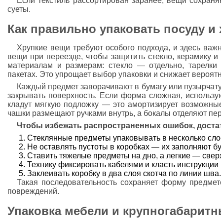
Если текстиль рассортирован заранее, вещи сохраня
суеты.
Как правильно упаковать посуду и
Хрупкие вещи требуют особого подхода, и здесь важн
вещи при переезде, чтобы защитить стекло, керамику и
материалам и размерам: стекло — отдельно, тарелк
пакетах. Это упрощает выбор упаковки и снижает вероят
Каждый предмет заворачивают в бумагу или пузырчату
закрывать поверхность. Если форма сложная, использую
кладут мягкую подложку — это амортизирует возможные
чашки размещают ручками внутрь, а бокалы отделяют пер
Чтобы избежать распространенных ошибок, доста
Стеклянные предметы упаковывать в несколько сло
Не оставлять пустоты в коробках — их заполняют б
Ставить тяжелые предметы на дно, а легкие — сверх
Технику фиксировать кабелями и класть инструкции
Заклеивать коробку в два слоя скотча по линии шва.
Такая последовательность сохраняет форму предмето
повреждений.
Упаковка мебели и крупногабарит