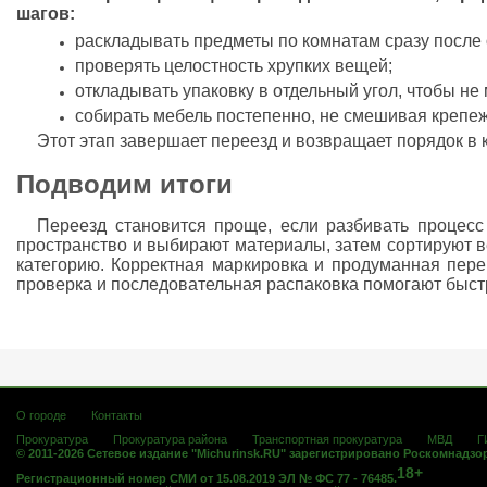
шагов:
раскладывать предметы по комнатам сразу после 
проверять целостность хрупких вещей;
откладывать упаковку в отдельный угол, чтобы не
собирать мебель постепенно, не смешивая крепеж
Этот этап завершает переезд и возвращает порядок в 
Подводим итоги
Переезд становится проще, если разбивать процесс
пространство и выбирают материалы, затем сортируют 
категорию. Корректная маркировка и продуманная пере
проверка и последовательная распаковка помогают быст
О городе
Контакты
Прокуратура
Прокуратура района
Транспортная прокуратура
МВД
Г
© 2011-2026 Сетевое издание "Michurinsk.RU" зарегистрировано Роскомнадзо
18+
Регистрационный номер СМИ от 15.08.2019 ЭЛ № ФС 77 - 76485.