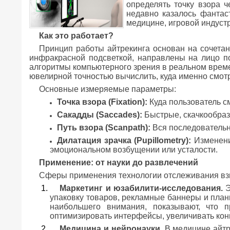
определять точку взора ч
недавно казалось фантаст
медицине, игровой индуст
Как это работает?
Принцип работы айтрекинга основан на сочетан
инфракрасной подсветкой, направлены на лицо пол
алгоритмы компьютерного зрения в реальном време
ювелирной точностью вычислить, куда именно смотр
Основные измеряемые параметры:
Точка взора (Fixation):
Куда пользователь с
Сакадды (Saccades):
Быстрые, скачкообраз
Путь взора (Scanpath):
Вся последовательн
Дилатация зрачка (Pupillometry):
Изменение
эмоциональном возбущении или усталости.
Применение: от науки до развлечений
Сферы применения технологии отслеживания взгл
Маркетинг и юзабилити-исследования.
Э
упаковку товаров, рекламные баннеры и план
наибольшего внимания, показывают, что п
оптимизировать интерфейсы, увеличивать кон
Медицина и нейронауки.
В медицине айтре