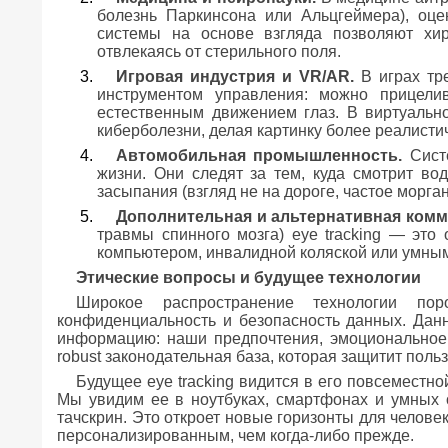
болезнь Паркинсона или Альцгеймера), оце
системы на основе взгляда позволяют хи
отвлекаясь от стерильного поля.
Игровая индустрия и VR/AR.
В играх тре
инструментом управления: можно прицелив
естественным движением глаз. В виртуальн
киберболезни, делая картинку более реалисти
Автомобильная промышленность.
Систе
жизни. Они следят за тем, куда смотрит во
засыпания (взгляд не на дороге, частое морган
Дополнительная и альтернативная комм
травмы спинного мозга) eye tracking — это
компьютером, инвалидной коляской или умным
Этические вопросы и будущее технологии
Широкое распространение технологии п
конфиденциальность и безопасность данных. Дан
информацию: наши предпочтения, эмоциональное 
robust законодательная база, которая защитит пол
Будущее eye tracking видится в его повсеместно
Мы увидим ее в ноутбуках, смартфонах и умных о
тачскрин. Это откроет новые горизонты для челов
персонализированным, чем когда-либо прежде.