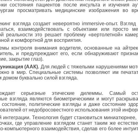
нки состояния пациентов после инсульта и изучения ау
рургам просматривать медицинские изображения во вр
кинг взгляда создает невероятно immersive-опыт. Взгляд
аться, взаимодействовать с объектами или просто ме
ой реальности это решает проблему «вертолетной» каме
чной и комфортной для восприятия.
мы контроля внимания водителя, основанные на айтрек
дитель, и предупреждают его, если обнаруживают призна
ие, закрытие глаз).
уникация (ААК).
Для людей с тяжелыми нарушениями мото
 окно в мир. Специальные системы позволяют им печатать
 домом буквально силой взгляда.
орождает серьезные этические дилеммы. Самый о
ные взгляда являются биометрическими и могут раскрыва
состояние, политические взгляды и даже состояние здо
ьзователей от недобросовестного использования этой инфо
й интеграции. Технология будет становиться миниатюрнее,
чках, где управление взглядом станет таким же естестве
еко-компьютерного взаимодействия, сделав его более инту