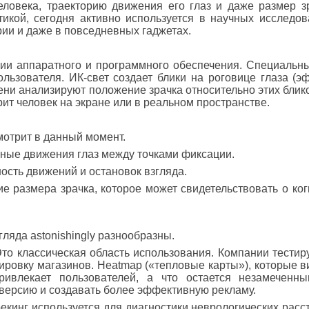
еловека, траекторию движения его глаз и даже размер зр
икой, сегодня активно используется в научных исследова
рии и даже в повседневных гаджетах.
ии аппаратного и программного обеспечения. Специальны
ьзователя. ИК-свет создает блики на роговице глаза (эф
ни анализируют положение зрачка относительно этих блико
ит человек на экране или в реальном пространстве.
мотрит в данный момент.
ные движения глаз между точками фиксации.
ость движений и остановок взгляда.
 размера зрачка, которое может свидетельствовать о ког
яда astonishingly разнообразны.
то классическая область использования. Компании тестир
ировку магазинов. Heatmap («тепловые карты»), которые 
ривлекает пользователей, а что остается незамеченны
версию и создавать более эффективную рекламу.
кинг используется для диагностики неврологических расс