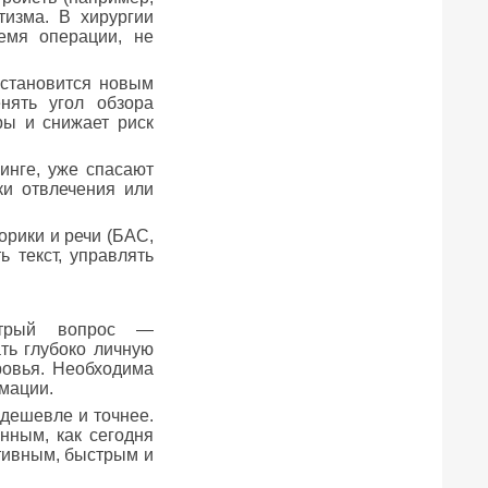
тизма. В хирургии
емя операции, не
 становится новым
нять угол обзора
ры и снижает риск
инге, уже спасают
ки отвлечения или
рики и речи (БАС,
 текст, управлять
стрый вопрос —
ть глубоко личную
ровья. Необходима
рмации.
 дешевле и точнее.
нным, как сегодня
итивным, быстрым и