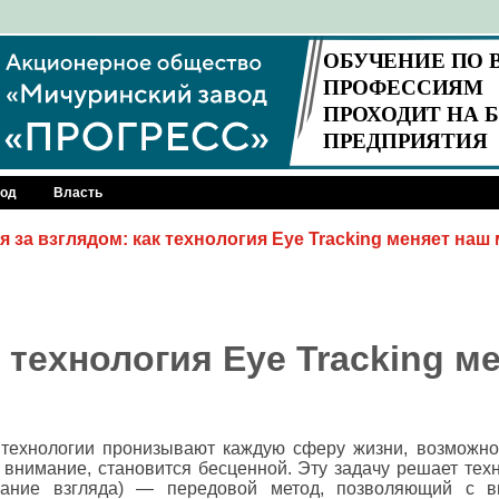
род
Власть
я за взглядом: как технология Eye Tracking меняет наш
 технология Eye Tracking м
технологии пронизывают каждую сферу жизни, возможнос
 внимание, становится бесценной. Эту задачу решает тех
ивание взгляда) — передовой метод, позволяющий с в