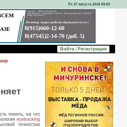
Пт, 07 августа 2026 09
02
Войти
|
Регистрация
 мир
еняет
ть понять, на что
нология
eyetracking
ысокой точностью