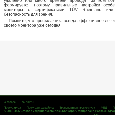
удаленно или много времени проводят за компьют
формируется, поэтому правильные настройки особ
мониторы с сертификатами TÜV Rheinland или 
безопасность для зрения.
Помните, что профилактика всегда эффективнее лечен
своего монитора уже сегодня.
О городе
Контакты
Прокуратура
Прокуратура района
Транспортная прокуратура
МВД
Г
© 2011-2026 Сетевое издание "Michurinsk.RU" зарегистрировано Роскомнадзо