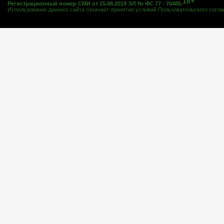
18+
Регистрационный номер СМИ от 15.08.2019 ЭЛ № ФС 77 - 76485.
Использование данного сайта означает принятие условий
Пользовательского согл