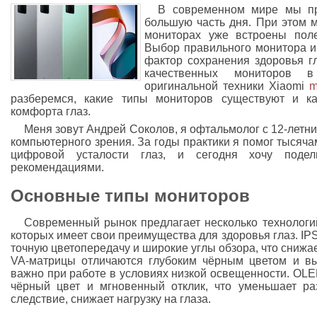
В современном мире мы пр
большую часть дня. При этом м
мониторах уже встроены пол
Выбор правильного монитора и
фактор сохранения здоровья г
качественных мониторов в
оригинальной техники Xiaomi
m
разберемся, какие типы мониторов существуют и ка
комфорта глаз.
Меня зовут Андрей Соколов, я офтальмолог с 12-летн
компьютерного зрения. За годы практики я помог тысяч
цифровой усталости глаз, и сегодня хочу подел
рекомендациями.
Основные типы мониторов
Современный рынок предлагает несколько технологий
которых имеет свои преимущества для здоровья глаз. I
точную цветопередачу и широкие углы обзора, что снижае
VA-матрицы отличаются глубоким чёрным цветом и вы
важно при работе в условиях низкой освещенности. OL
чёрный цвет и мгновенный отклик, что уменьшает ра
следствие, снижает нагрузку на глаза.