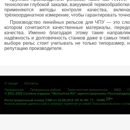
технологии глубокой закалки, вакуумной термообработки
применяются методы контроля качества, включ
трёхкоординатное измерение, чтобы гарантировать точно
Производство линейных рельсов для ЧПУ — это сло
котором сочетаются качественные материалы, передо
качества. Именно благодаря этому такие направляю
надёжность и долговечность станков даже в самых тяж
выборе рельс стоит учитывать не только типоразмер, н
репутацию производителя.
О городе
Контакты
Прокуратура
Прокуратура района
Транспортная прокуратура
МВД
Г
© 2011-2026 Сетевое издание "Michurinsk.RU" зарегистрировано Роскомнадзо
18+
Регистрационный номер СМИ от 15.08.2019 ЭЛ № ФС 77 - 76485.
Использование данного сайта означает принятие условий
Пользовательского согл