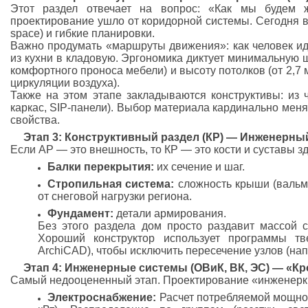
Этот раздел отвечает на вопрос: «Как мы будем 
проектирование ушло от коридорной системы. Сегодня в
space) и гибкие планировки.
Важно продумать «маршруты движения»: как человек иде
из кухни в кладовую. Эргономика диктует минимальную 
комфортного проноса мебели) и высоту потолков (от 2,7
циркуляции воздуха).
Также на этом этапе закладываются конструктивы: из ч
каркас, SIP-панели). Выбор материала кардинально мен
свойства.
Этап 3: Конструктивный раздел (КР) — Инженерны
Если АР — это внешность, то КР — это кости и суставы з
Балки перекрытия:
их сечение и шаг.
Стропильная система:
сложность крыши (вальмо
от снеговой нагрузки региона.
Фундамент:
детали армирования.
Без этого раздела дом просто раздавит массой с
Хороший конструктор использует программы тве
ArchiCAD), чтобы исключить пересечение узлов (нап
Этап 4: Инженерные системы (ОВиК, ВК, ЭС) — «К
Самый недооцененный этап. Проектирование «инженерк
Электроснабжение:
Расчет потребляемой мощнос