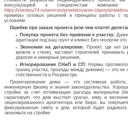
консультацией к специалистам компании
https://vsestroy74.ru/services/proektirovanie-zdaniy/proektir
примеры готовых решений и принципы работы с пр
условиям.
Ошибки при заказе проекта (или чем платят дилета
Покупка проекта без привязки к участку:
Даже 
адаптации под ваш грунт и климат. Без геологии это
Экономия на деталировке:
Проект, где нет р
кровли к стене), заставит строителей принимать
дорогие и неверные решения.
Игнорирование СНиП и СП:
Нормы противопож
границ участка, проходы между домами) — это не 
собственности в Росреестре.
Проектирование дома — это системная работа,
инженерную физику и знания законодательства. Хороши
стройки за счет оптимизации расхода материалов (б
гарантирует, что дом выстоит ураган, зиму и весенне
лицензированного архитектора или бюро, вы покупаете
фиксированную смету и дом, который будет радовать
экономьте на стройке.