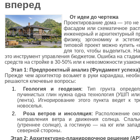
вперед
От идеи до чертежа
Проектирование дома — это не 
фасадом или схематичное расп
инженерный и архитектурный пр
физику, эргономику и эстети
типовой проект можно купить 
для того, чтобы выделиться. Н
это инструмент управления бюджетом. Ошибка на стадии
средств на стройке в 30-50% или к невозможности узакон
Этап 1: Предпроектный анализ (Фундамент успеха
Прежде чем архитектор возьмет в руки карандаш, необх
решаются ключевые вопросы:
Геология и геодезия:
Тип грунта определя
пучинистых глин нужна одна технология (УШП или
(лента). Игнорирование этого пункта ведет к т
новоселья.
Роза ветров и инсоляция:
Расположение окон
направления ветра и движения солнца. Спаль
(утреннее солнце), а гостиную — на юг или запа
северной стороны.
Этап 2: Архитектурно-планировочное решение (АР