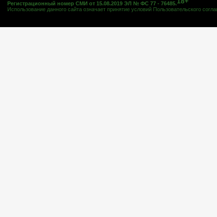
18+
Регистрационный номер СМИ от 15.08.2019 ЭЛ № ФС 77 - 76485.
Использование данного сайта означает принятие условий
Пользовательского согл