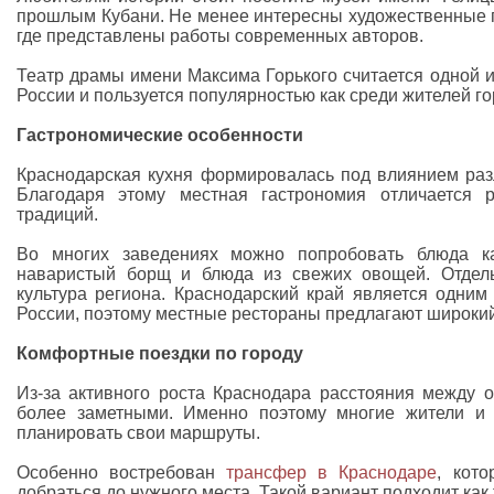
прошлым Кубани. Не менее интересны художественные г
где представлены работы современных авторов.
Театр драмы имени Максима Горького считается одной 
России и пользуется популярностью как среди жителей гор
Гастрономические особенности
Краснодарская кухня формировалась под влиянием раз
Благодаря этому местная гастрономия отличается р
традиций.
Во многих заведениях можно попробовать блюда ка
наваристый борщ и блюда из свежих овощей. Отдель
культура региона. Краснодарский край является одним
России, поэтому местные рестораны предлагают широкий
Комфортные поездки по городу
Из-за активного роста Краснодара расстояния между 
более заметными. Именно поэтому многие жители и 
планировать свои маршруты.
Особенно востребован
трансфер в Краснодаре
, кот
добраться до нужного места. Такой вариант подходит как