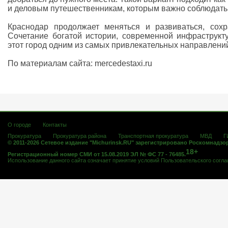
и деловым путешественникам, которым важно соблюдать 
Краснодар продолжает меняться и развиваться, сох
Сочетание богатой истории, современной инфраструкт
этот город одним из самых привлекательных направлений
По материалам сайта: mercedestaxi.ru
О городе
Контакты
Прокуратура
Прокуратура района
Транспортная прокуратура
МВД
Г
© 2011-2026 Сетевое издание "Michurinsk.RU" зарегистрировано Роскомнадзо
18+
Регистрационный номер СМИ от 15.08.2019 ЭЛ № ФС 77 - 76485.
Использование данного сайта означает принятие условий
Пользовательского согл