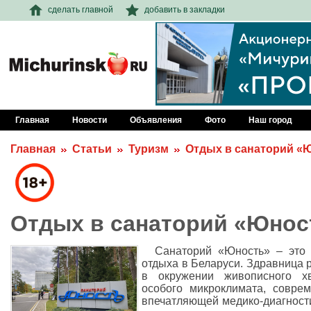
сделать главной
добавить в закладки
Главная
Новости
Объявления
Фото
Наш город
Главная
Статьи
Туризм
Отдых в санаторий «
Отдых в санаторий «Юнос
Санаторий «Юность» – это 
отдыха в Беларуси. Здравница 
в окружении живописного хв
особого микроклимата, совре
впечатляющей медико-диагност