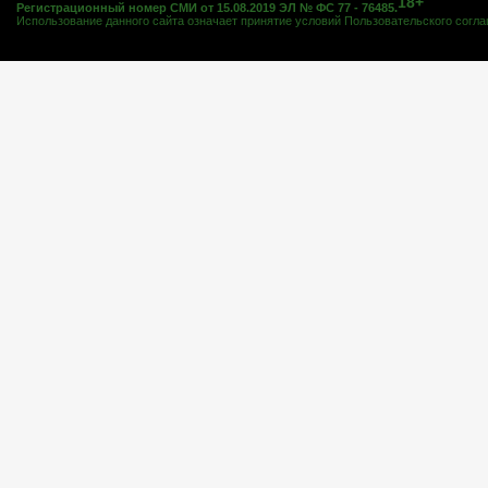
18+
Регистрационный номер СМИ от 15.08.2019 ЭЛ № ФС 77 - 76485.
Использование данного сайта означает принятие условий
Пользовательского согл