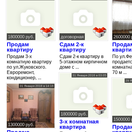
1800000 руб.
договорная
2600000 
Продам
Сдам 2-к
Прода
квартиру
квартиру
кварти
Продам 3-х
Сдам 2-к квартиру в
По ул.Ф
комнатную квартиру
5-этажном кирпичном
продаетс
по ул.Жуковского.
доме с ...
комнатн
Евроремонт,
70 м ...
31 Января 2016 в 03:05
кондиционер, ...
29 Я
31 Января 2016 в 14:16
1800000 руб.
1500000 
3-х комнатная
1300000 руб.
квартира
Прода