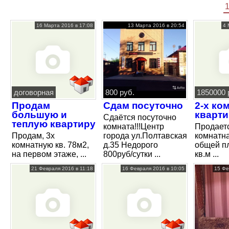
16 Марта 2016 в 17:08
13 Марта 2016 в 20:54
4 
договорная
800 руб.
1850000 
Продам
Сдам посуточно
2-х ко
большую и
кварти
Сдаётся посуточно
теплую квартиру
комната!!!Центр
Продаетс
Продам, 3х
города ул.Полтавская
комнатн
комнатную кв. 78м2,
д.35 Недорого
общей п
на первом этаже, ...
800руб/сутки ...
кв.м ...
21 Февраля 2016 в 11:18
16 Февраля 2016 в 10:05
15 Фе