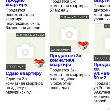
Продаю
кварти
Продается 3-х
квартиру
комнатная квартира,
Продает
Продается
57 м2 на 2 ...
двухком
однокомнатная
квартира
22 Января 2016 в 22:47
квартира,
уровнях,4
пластиковые окна,
19 Я
балкон под дерево ...
27 Января 2016 в 12:38
договорная
Продается 3х-
1700000 
комнатная
квартира
Продаё
10000 руб.
кв.
Продается 3х-
Сдаю квартиру
ул.Ре
комнатная квартира в
60 м2
Сдается 2-х
р-не стадиона
комнатная квартира
"Локомотив"
Продам 3
по адресу:г.
площадью ...
ул.Рево
Мичуринск, ул. ...
89,купеч
кирпичн
второй ..