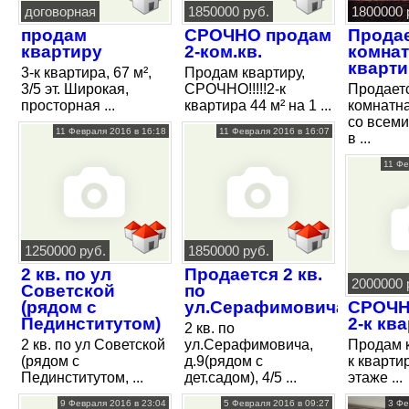
договорная
1850000 руб.
1800000 
продам
СРОЧНО продам
Продае
квартиру
2-ком.кв.
комнат
кварти
3-к квартира, 67 м²,
Продам квартиру,
3/5 эт. Широкая,
СРОЧНО!!!!!2-к
Продаетс
просторная ...
квартира 44 м² на 1 ...
комнатн
со всеми
11 Февраля 2016 в 16:18
11 Февраля 2016 в 16:07
в ...
11 Фе
1250000 руб.
1850000 руб.
2 кв. по ул
Продается 2 кв.
2000000 
Советской
по
(рядом с
ул.Серафимовича
СРОЧН
Пединститутом)
2-к кв
2 кв. по
2 кв. по ул Советской
ул.Серафимовича,
Продам к
(рядом с
д.9(рядом с
к квартир
Пединститутом, ...
дет.садом), 4/5 ...
этаже ...
9 Февраля 2016 в 23:04
5 Февраля 2016 в 09:27
3 Фе