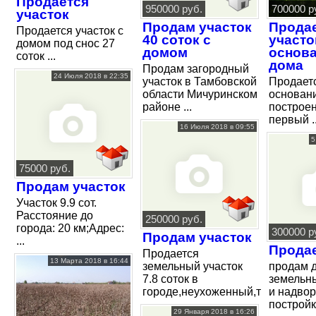
Продается
950000 руб.
700000 р
участок
Продам участок
Прода
Продается участок с
40 соток с
участо
домом под снос 27
домом
основ
соток ...
дома
Продам загородный
24 Июля 2018 в 22:35
участок в Тамбовской
Продаетс
области Мичуринском
основан
районе ...
построен
первый ..
16 Июля 2018 в 09:55
5
75000 руб.
Продам участок
Участок 9.9 сот.
Расстояние до
250000 руб.
города: 20 км;Адрес:
300000 р
Продам участок
...
Продае
Продается
13 Марта 2018 в 16:44
земельный участок
продам д
7.8 соток в
земельн
городе,неухоженный,торг
и надво
постройка
29 Января 2018 в 16:26