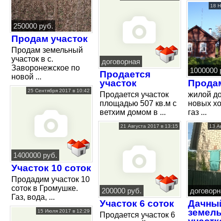
18 Н
250000 руб.
Продам участок
Продам земельный
участок в с.
договорная
Заворонежское по
1000000 
Продается
новой ...
участок
Прода
25 Сентября 2017 в 10:42
Продается участок
жилой д
площадью 507 кв.м с
новых хо
ветхим домом в ...
газ ...
21 Августа 2017 в 13:15
13 А
1400000 руб.
Участок 10 соток
Продадим участок 10
соток в Громушке.
200000 руб.
договорн
Газ, вода, ...
Участок 6 соток
Дачный
земел
15 Июля 2017 в 12:29
Продается участок 6