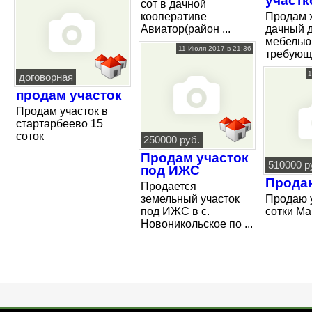
участк
сот в дачной
кооперативе
Продам 
Авиатор(район ...
дачный 
мебелью,
11 Июля 2017 в 21:36
требующи
1
договорная
продам участок
Продам участок в
стартарбеево 15
соток
250000 руб.
Продам участок
510000 р
под ИЖС
Прода
Продается
земельный участок
Продаю у
под ИЖС в с.
сотки Ма
Новоникольское по ...