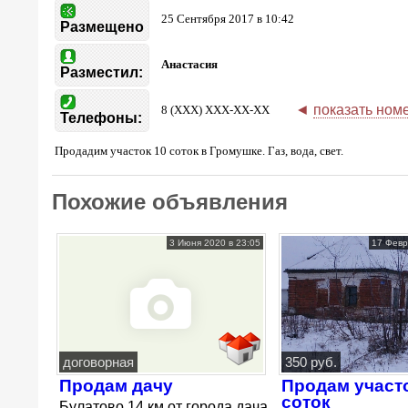
25 Сентября 2017 в 10:42
Размещено
Анастасия
Разместил:
◄
показать ном
8 (XXX) XXX-XX-XX
Телефоны:
Продадим участок 10 соток в Громушке. Газ, вода, свет.
Похожие объявления
3 Июня 2020 в 23:05
17 Февр
договорная
350 руб.
Продам дачу
Продам участ
соток
Булатово 14 км от города дача