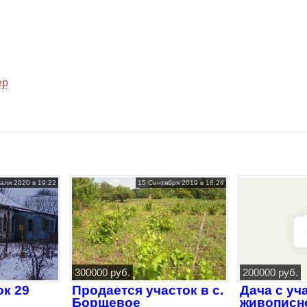
ер
аля 2020 в 19:22
15 Сентября 2019 в 18:24
300000 руб.
200000 руб.
ок 29
Продается участок в с.
Дача с уч
Борщевое
живописн