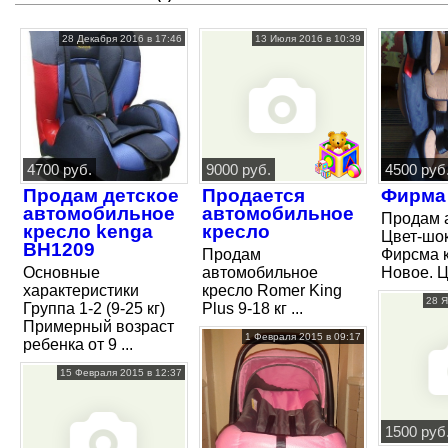
28 Декабря 2016 в 17:46
13 Июля 2016 в 10:39
4700 руб.
9000 руб.
4500 руб
Продам детское
Продается
Фирма
автомобильное
автомобильное
Продам 
кресло kenga
кресло
Цвет-шо
BH1209
Продам
Фирсма 
Основные
автомобильное
Новое. 
характеристики
кресло Romer King
28 Я
Группа 1-2 (9-25 кг)
Plus 9-18 кг ...
Примерный возраст
1 Февраля 2015 в 09:17
ребенка от 9 ...
15 Февраля 2015 в 12:37
1500 руб