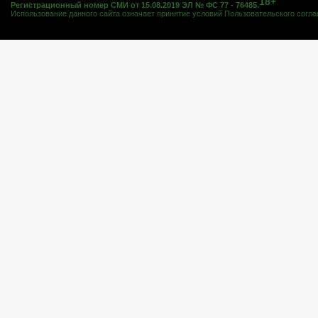
18+
Регистрационный номер СМИ от 15.08.2019 ЭЛ № ФС 77 - 76485.
Использование данного сайта означает принятие условий
Пользовательского согл