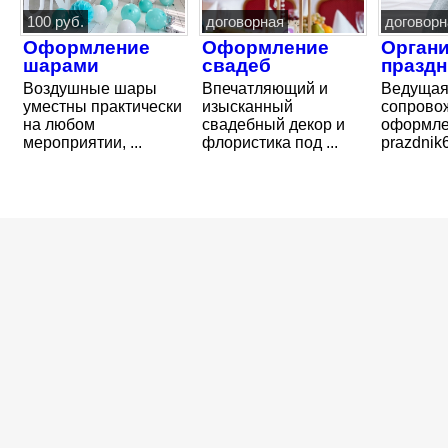
100 руб.
договорная
договорн
Оформление
Оформление
Орган
шарами
свадеб
празд
Воздушные шары
Впечатляющий и
Ведущая
уместны практически
изысканный
сопрово
на любом
свадебный декор и
оформле
мероприятии, ...
флористика под ...
prazdnik