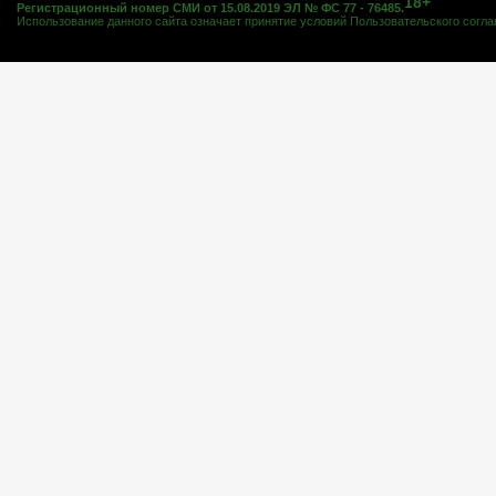
18+
Регистрационный номер СМИ от 15.08.2019 ЭЛ № ФС 77 - 76485.
Использование данного сайта означает принятие условий
Пользовательского согл