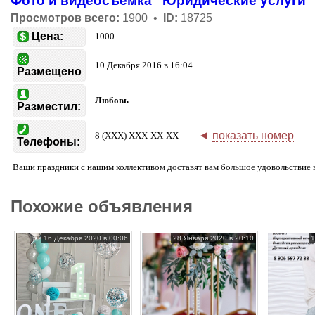
Фото и видеосъёмка
Юридические услуги
Просмотров всего:
1900 •
ID:
18725
Цена:
1000
10 Декабря 2016 в 16:04
Размещено
Любовь
Разместил:
◄
показать номер
8 (XXX) XXX-XX-XX
Телефоны:
Ваши праздники с нашим коллективом доставят вам большое удовольствие 
Похожие объявления
16 Декабря 2020 в 00:06
28 Января 2020 в 20:10
1