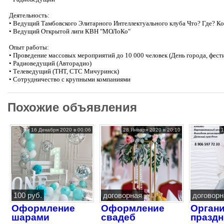
Деятельность:
• Ведущий Тамбовского Элитарного Интеллектуального клуба Что? Где? Ко
• Ведущий Открытой лиги КВН "МОЛоКо"
Опыт работы:
• Проведение массовых мероприятий до 10 000 человек (День города, фестива
• Радиоведущий (Авторадио)
• Телеведущий (ТНТ, СТС Мичуринск)
• Сотрудничество с крупными компаниями
Похожие объявления
16 Декабря 2020 в 00:06
28 Января 2020 в 20:10
1
100 руб.
договорная
договорн
Оформление
Оформление
Орган
шарами
свадеб
празд