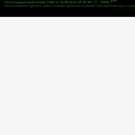
18+
Регистрационный номер СМИ от 15.08.2019 ЭЛ № ФС 77 - 76485.
Использование данного сайта означает принятие условий
Пользовательского согл