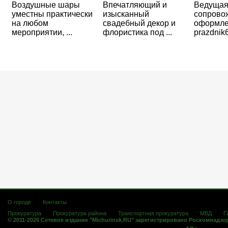
Воздушные шары
Впечатляющий и
Ведущая
уместны практически
изысканный
сопрово
на любом
свадебный декор и
оформле
мероприятии, ...
флористика под ...
prazdnik
О городе
Контакты
Прокуратура
Прокуратура района
Транспортная прокуратура
МВД
Г
© 2011-2026 Сетевое издание "Michurinsk.RU" зарегистрировано Роскомнадзо