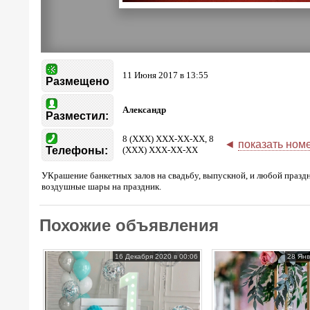
11 Июня 2017 в 13:55
Размещено
Александр
Разместил:
8 (XXX) XXX-XX-XX, 8
◄
показать ном
Телефоны:
(XXX) XXX-XX-XX
УКрашение банкетных залов на свадьбу, выпускной, и любой праздн
воздушные шары на праздник.
Похожие объявления
16 Декабря 2020 в 00:06
28 Янв