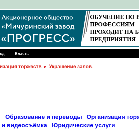
род
Власть
изация торжеств
Украшение залов.
ь
Образование и переводы
Организация тор
 и видеосъёмка
Юридические услуги