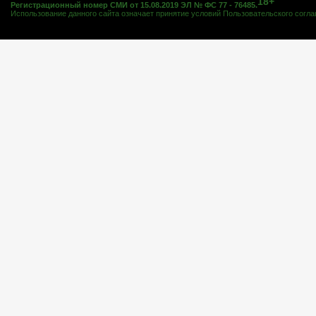
18+
Регистрационный номер СМИ от 15.08.2019 ЭЛ № ФС 77 - 76485.
Использование данного сайта означает принятие условий
Пользовательского согл