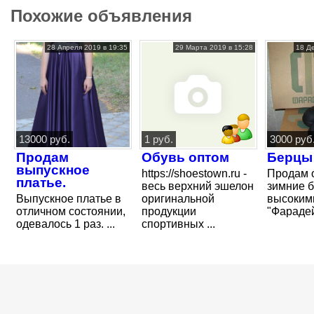
Похожие объявления
28 Апреля 2019 в 19:35
29 Марта 2019 в 15:28
18 Д
13000 руб.
1 руб.
3000 руб
Продам
Обувь оптом
Берцы
выпускное
https://shoestown.ru -
Продам 
платье.
весь верхний эшелон
зимние б
Выпускное платье в
оригинальной
высоким
отличном состоянии,
продукции
"Фарадей"
одевалось 1 раз. ...
спортивных ...