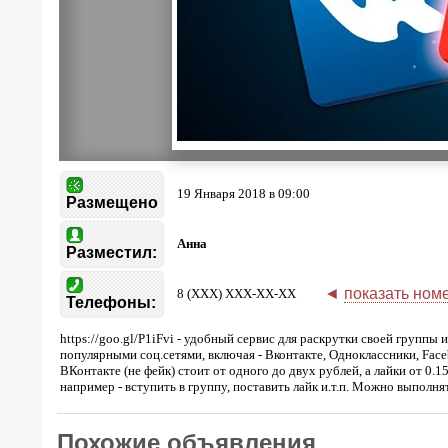
19 Января 2018 в 09:00
Размещено
Анна
Разместил:
◄
показать ном
8 (XXX) XXX-XX-XX
Телефоны:
https://goo.gl/P1iFvi - удобный сервис для раскрутки своей группы 
популярными соц.сетями, включая - Вконтакте, Одноклассники, Face
ВКонтакте (не фейк) стоит от одного до двух рублей, а лайки от 0.
например - вступить в группу, поставить лайк и.т.п. Можно выполня
Похожие объявления