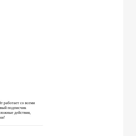
йт работает со всеми
новый подписчик
есложные действия,
чи!