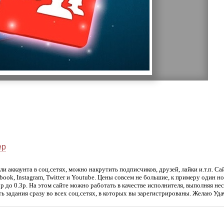
ер
или аккаунта в соц.сетях, можно накрутить подписчиков, друзей, лайки и.т.п. Са
book, Instagram, Twitter и Youtube. Цены совсем не большие, к примеру один 
15р до 0.3р. На этом сайте можно работать в качестве исполнителя, выполняя н
ть задания сразу во всех соц.сетях, в которых вы зарегистрированы. Желаю Уда