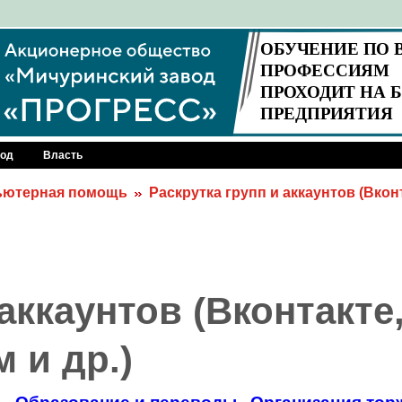
род
Власть
ьютерная помощь
Раскрутка групп и аккаунтов (Вконт
аккаунтов (Вконтакте
 и др.)