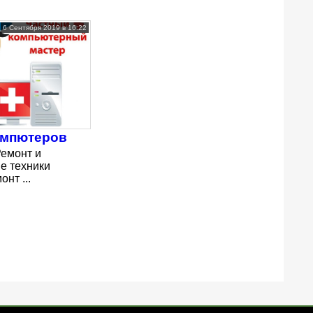
6 Сентября 2019 в 16:22
омпютеров
Ремонт и
е техники
нт ...