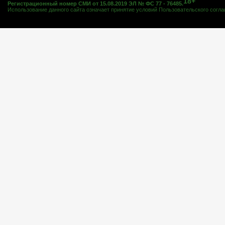
18+
Регистрационный номер СМИ от 15.08.2019 ЭЛ № ФС 77 - 76485.
Использование данного сайта означает принятие условий
Пользовательского согл