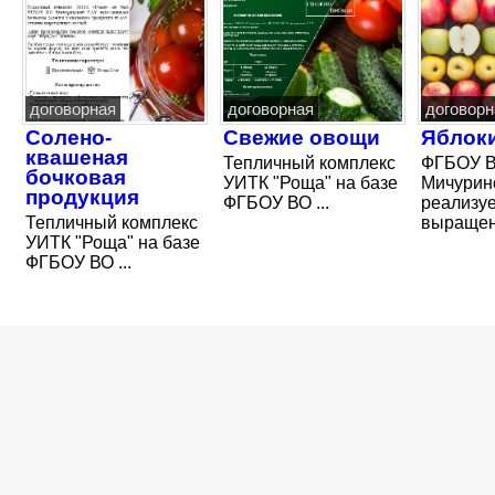
договорная
договорная
договорн
Солено-
Свежие овощи
Яблок
квашеная
Тепличный комплекс
ФГБОУ 
бочковая
УИТК "Роща" на базе
Мичурин
продукция
ФГБОУ ВО ...
реализуе
Тепличный комплекс
выращенн
УИТК "Роща" на базе
ФГБОУ ВО ...