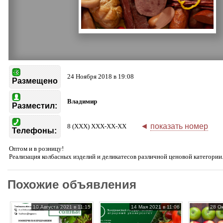
24 Ноября 2018 в 19:08
Размещено
Владимир
Разместил:
◄
показать номер
8 (XXX) XXX-XX-XX
Телефоны:
Оптом и в розницу!
Реализация колбасных изделий и деликатесов различной ценовой категории
Похожие объявления
10 Августа 2021 в 11:15
14 Мая 2021 в 11:06
28 О