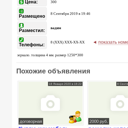
Цена:
300
8 Сентября 2019 в 19:46
Размещено
вадим
Разместил:
◄
показать ном
8 (XXX) XXX-XX-XX
Телефоны:
зеркало. толщина 4 мм. размер 1250*300
Похожие объявления
18 Января 2020 в 16:22
8 Сентя
договорная
2000 руб.