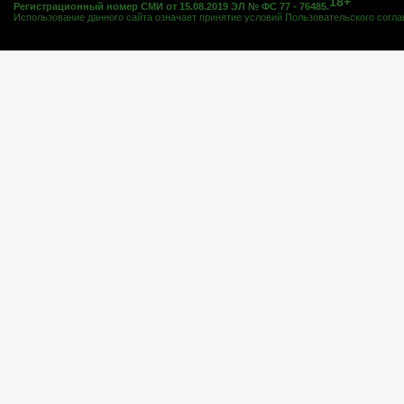
18+
Регистрационный номер СМИ от 15.08.2019 ЭЛ № ФС 77 - 76485.
Использование данного сайта означает принятие условий
Пользовательского согл