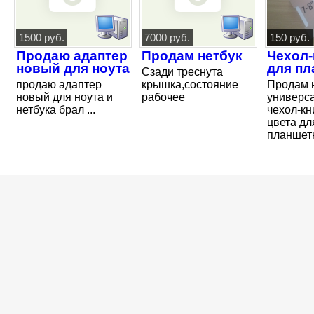
1500 руб.
7000 руб.
150 руб.
Продаю адаптер
Продам нетбук
Чехол-
новый для ноута
для пл
Сзади треснута
продаю адаптер
крышка,состояние
Продам 
новый для ноута и
рабочее
универс
нетбука брал ...
чехол-кн
цвета дл
планшетн