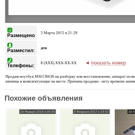
5 Марта 2015 в 21:29
Размещено
ден
Разместил:
◄
показать номер
8 (XXX) XXX-XX-XX
Телефоны:
Продам ноутбук MSI CR630 на разборку или восстановление, аппарат полно
начинка и комплектующие на месте. Причина продажи - нету времени заним
Похожие объявления
24 Января 2018 в 00:45
8 Февраля 2017 в 19:52
19 А