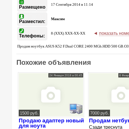
17 Сентября 2014 в 11:14
Размещено
Максим
Разместил:
◄
показать ном
8 (XXX) XXX-XX-XX
Телефоны:
Продам ноутбук ASUS K52 F.Dual CORE 2400 MGh.HDD 500 GB.ОЗУ
Похожие объявления
24 Января 2018 в 00:45
8 Февр
1500 руб.
7000 руб.
Продаю адаптер новый
Продам нетбу
для ноута
Сзади треснута