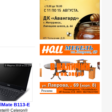
3 Марта 2016 в 22:29
elMate B113-E
Intel® Celeron®