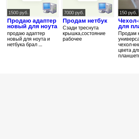
1500 руб.
7000 руб.
150 руб.
Продаю адаптер
Продам нетбук
Чехол-
новый для ноута
для пл
Сзади треснута
продаю адаптер
крышка,состояние
Продам 
новый для ноута и
рабочее
универс
нетбука брал ...
чехол-кн
цвета дл
планшетн