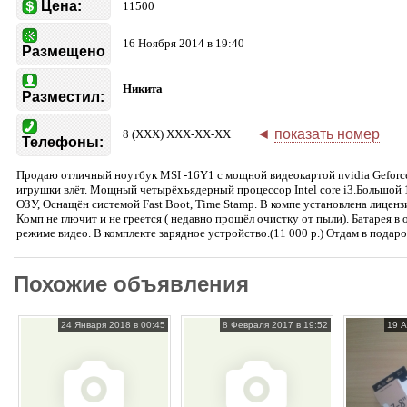
Цена:
11500
16 Ноября 2014 в 19:40
Размещено
Никита
Разместил:
◄
показать номер
8 (XXX) XXX-XX-XX
Телефоны:
Продаю отличный ноутбук MSI -16Y1 с мощной видеокартой nvidia Geforc
игрушки влёт. Мощный четырёхъядерный процессор Intel core i3.Большой 
ОЗУ, Оснащён системой Fast Boot, Time Stamp. В компе установлена лицен
Комп не глючит и не греется ( недавно прошёл очистку от пыли). Батарея в
режиме видео. В комплекте зарядное устройство.(11 000 р.) Отдам в пода
Похожие объявления
24 Января 2018 в 00:45
8 Февраля 2017 в 19:52
19 А