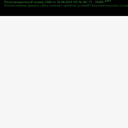
18+
Регистрационный номер СМИ от 15.08.2019 ЭЛ № ФС 77 - 76485.
Использование данного сайта означает принятие условий
Пользовательского согл