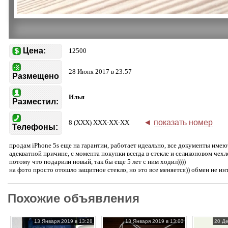
Цена:
12500
28 Июня 2017 в 23:57
Размещено
Илья
Разместил:
◄
показать номер
8 (XXX) XXX-XX-XX
Телефоны:
продам iPhone 5s еще на гарантии, работает идеально, все документы имеютс
адекватной причине, с момента покупки всегда в стекле и селиконовом чехл
потому что подарили новый, так бы еще 5 лет с ним ходил))))
на фото просто отошло защитное стекло, но это все меняется)) обмен не ин
Похожие объявления
13 Января 2019 в 13:28
13 Января 2019 в 13:03
20 Де