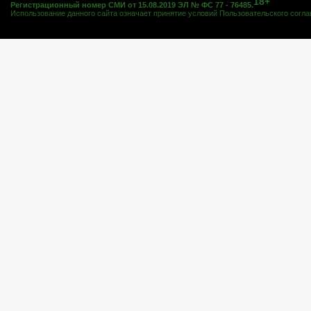
18+
Регистрационный номер СМИ от 15.08.2019 ЭЛ № ФС 77 - 76485.
Использование данного сайта означает принятие условий
Пользовательского согл