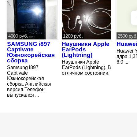
4000 руб.
1200 руб.
2500 руб
SAMSUNG i897
Наушники Apple
Huawei
Captivate
EarPods
Huawei Y
Южнокорейская
(Lightning)
ядра 1,3
сборка
Наушники Apple
6.0 ...
Samsung i897
EarPods (Lightning). В
Captivate
отличном состоянии.
Южнокорейская
сборка. Английская
версия.Телефон
выпускался ...