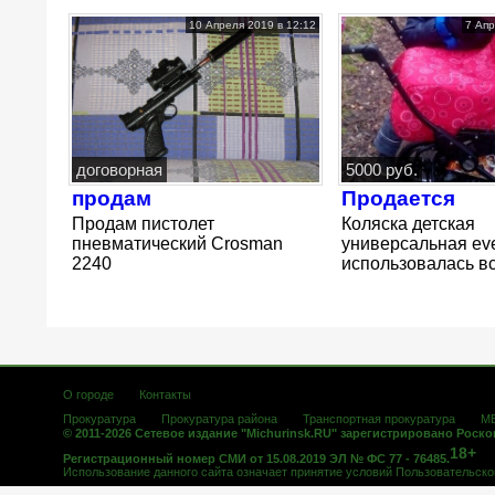
10 Апреля 2019 в 12:12
7 Апр
договорная
5000 руб.
продам
Продается
Продам пистолет
Коляска детская
пневматический Crosman
универсальная even
2240
использовалась все
О городе
Контакты
Прокуратура
Прокуратура района
Транспортная прокуратура
М
© 2011-2026 Сетевое издание "Michurinsk.RU" зарегистрировано Роск
18+
Регистрационный номер СМИ от 15.08.2019 ЭЛ № ФС 77 - 76485.
Использование данного сайта означает принятие условий
Пользовательско