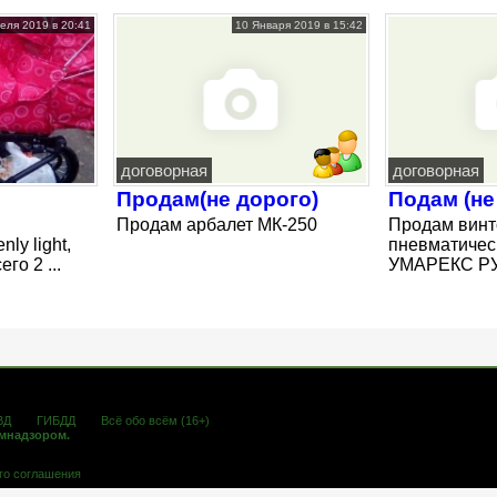
еля 2019 в 20:41
10 Января 2019 в 15:42
договорная
договорная
Продам(не дорого)
Подам (не
Продам арбалет МК-250
Продам винт
ly light,
пневматичес
го 2 ...
УМАРЕКС РУГ
ВД
ГИБДД
Всё обо всём (16+)
омнадзором.
го соглашения