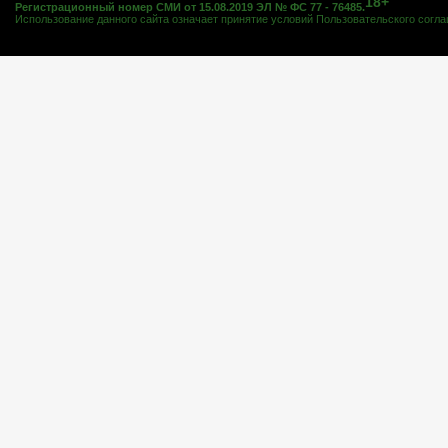
18+
Регистрационный номер СМИ от 15.08.2019 ЭЛ № ФС 77 - 76485.
Использование данного сайта означает принятие условий
Пользовательского согл