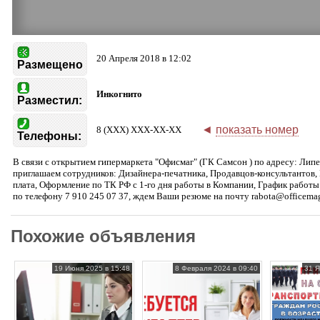
20 Апреля 2018 в 12:02
Размещено
Инкогнито
Разместил:
◄
показать номер
8 (XXX) XXX-XX-XX
Телефоны:
В связи с открытием гипермаркета "Офисмаг" (ГК Самсон ) по адресу: Липе
приглашаем сотрудников: Дизайнера-печатника, Продавцов-консультантов, 
плата, Оформление по ТК РФ с 1-го дня работы в Компании, График работы
по телефону 7 910 245 07 37, ждем Ваши резюме на почту rabota@officemag
Похожие объявления
19 Июня 2025 в 15:48
8 Февраля 2024 в 09:40
31 Я