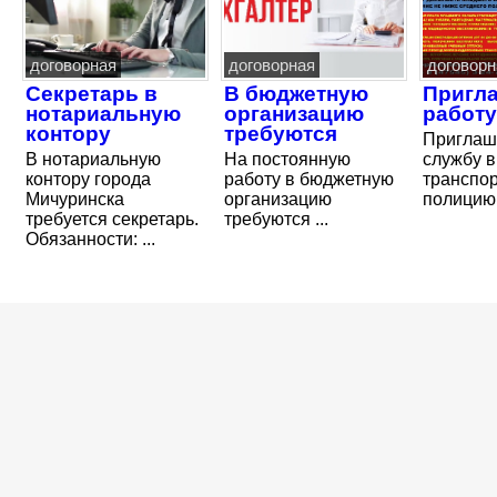
договорная
договорная
договорн
Секретарь в
В бюджетную
Пригл
нотариальную
организацию
работу
контору
требуются
Приглаш
В нотариальную
На постоянную
службу в
контору города
работу в бюджетную
транспо
Мичуринска
организацию
полицию
требуется секретарь.
требуются ...
Обязанности: ...