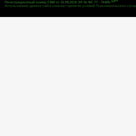
18+
Регистрационный номер СМИ от 15.08.2019 ЭЛ № ФС 77 - 76485.
Использование данного сайта означает принятие условий
Пользовательского согл