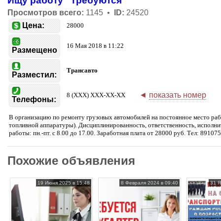
Ищу работу
Требуются
Просмотров всего:
1145 •
ID:
24520
Цена:
28000
16 Мая 2018 в 11:22
Размещено
Трансавто
Разместил:
◄
показать номер
8 (XXX) XXX-XX-XX
Телефоны:
В организацию по ремонту грузовых автомобилей на постоянное место раб
топливной аппаратуры). Дисциплинированность, ответственность, исполни
работы: пн.-пт. с 8.00 до 17.00. Заработная плата от 28000 руб. Тел: 8910
Похожие объявления
19 Июня 2025 в 15:48
8 Февраля 2024 в 09:40
31 Я