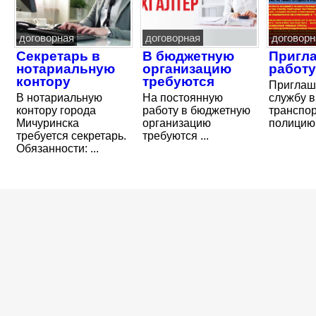
договорная
договорная
договорн
Секретарь в
В бюджетную
Пригл
нотариальную
организацию
работу
контору
требуются
Приглаш
В нотариальную
На постоянную
службу в
контору города
работу в бюджетную
транспо
Мичуринска
организацию
полицию
требуется секретарь.
требуются ...
Обязанности: ...