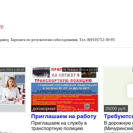
ер
вец. Зарплата по результатам собеседования. Тел.:8(910)752-30-95
аля 2024 в 09:40
31 Января 2024 в 14:52
договорная
35000 руб.
Приглашаем на работу
Требуютс
Приглашаем на службу в
В дорожную 
транспортную полицию
(Мичуринский