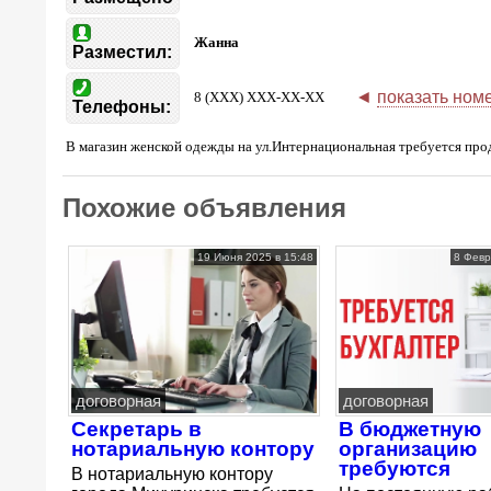
Жанна
Разместил:
◄
показать ном
8 (XXX) XXX-XX-XX
Телефоны:
В магазин женской одежды на ул.Интернациональная требуется прода
Похожие объявления
19 Июня 2025 в 15:48
8 Февр
договорная
договорная
Секретарь в
В бюджетную
нотариальную контору
организацию
требуются
В нотариальную контору