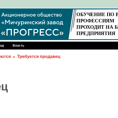
род
Власть
уются
Требуется продавец
ец