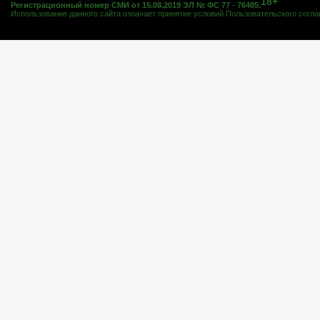
18+
Регистрационный номер СМИ от 15.08.2019 ЭЛ № ФС 77 - 76485.
Использование данного сайта означает принятие условий
Пользовательского согл