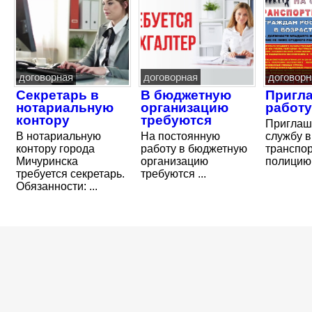
договорная
договорная
договорн
Секретарь в
В бюджетную
Пригл
нотариальную
организацию
работу
контору
требуются
Приглаш
В нотариальную
На постоянную
службу в
контору города
работу в бюджетную
транспо
Мичуринска
организацию
полицию
требуется секретарь.
требуются ...
Обязанности: ...