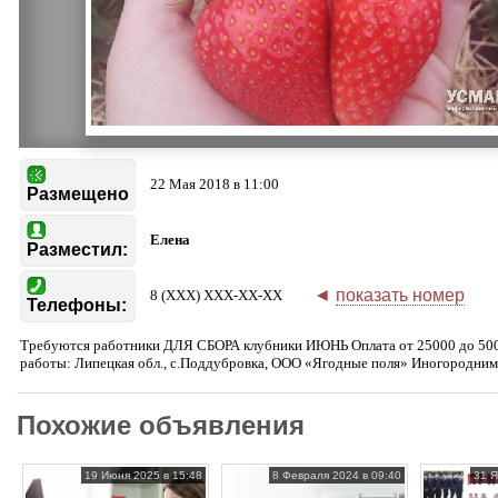
22 Мая 2018 в 11:00
Размещено
Елена
Разместил:
◄
показать номер
8 (XXX) XXX-XX-XX
Телефоны:
Требуются работники ДЛЯ СБОРА клубники ИЮНЬ Оплата от 25000 до 50
работы: Липецкая обл., с.Поддубровка, ООО «Ягодные поля» Иногородним
Похожие объявления
19 Июня 2025 в 15:48
8 Февраля 2024 в 09:40
31 Я