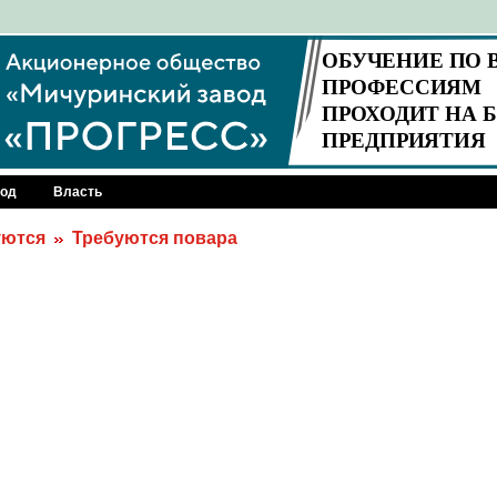
род
Власть
уются
Требуются повара