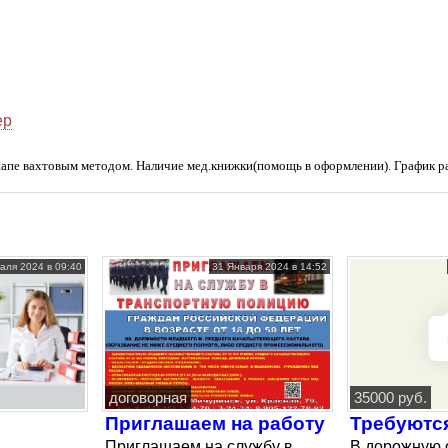
ер
апе вахтовым методом. Наличие мед.книжки(помощь в оформлении). График ра
аля 2024 в 09:40
31 Января 2024 в 14:52
договорная
35000 руб.
Приглашаем на работу
Требуютс
Приглашаем на службу в
В дорожную 