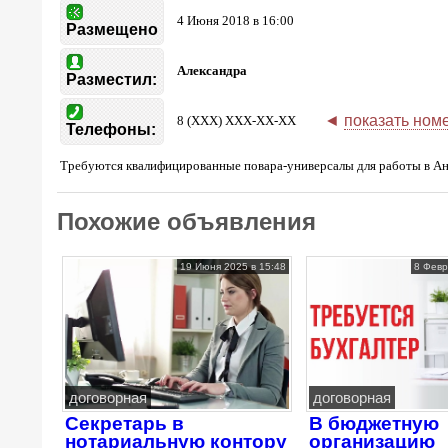
4 Июня 2018 в 16:00
Размещено
Александра
Разместил:
◄
показать ном
8 (XXX) XXX-XX-XX
Телефоны:
Требуются квалифицированные повара-универсалы для работы в Ан
Похожие объявления
19 Июня 2025 в 15:48
8 Февр
договорная
договорная
Секретарь в
В бюджетную
нотариальную контору
организацию