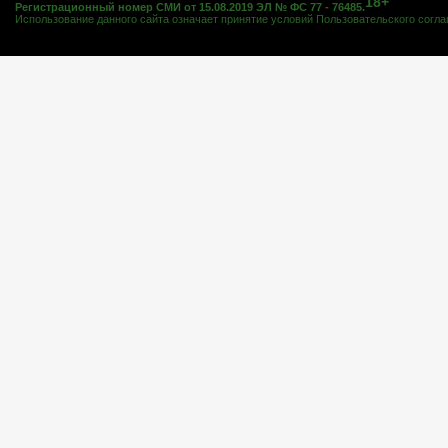
18+
Регистрационный номер СМИ от 15.08.2019 ЭЛ № ФС 77 - 76485.
Использование данного сайта означает принятие условий
Пользовательского согл