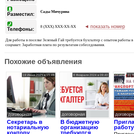
Сады Мичурина
Разместил:
◄
показать номер
8 (XXX) XXX-XX-XX
Телефоны:
Для работы в поселке Зеленый Гай требуется бухгалтер с опытом работы в
соцпакет. Заработная плата по результатам собеседования.
Похожие объявления
19 Июня 2025 в 15:48
8 Февраля 2024 в 09:40
31 Я
договорная
договорная
договорн
Секретарь в
В бюджетную
Пригл
нотариальную
организацию
работу
контору
требуются