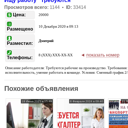
Ищу работу
Требуются
Просмотров всего:
1144 •
ID:
33414
Цена:
20000
10 Декабря 2020 в 09:13
Размещено
Дмитрий
Разместил:
◄
показать номер
8 (XXX) XXX-XX-XX
Телефоны:
Описание работодателя: Требуются рабочие на производство. Требования:
исполнительность, умение работать в команде. Условия: Сменный график 2/
Похожие объявления
19 Июня 2025 в 15:48
8 Февраля 2024 в 09:40
31 Я