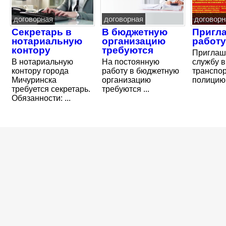
договорная
договорная
договорн
Секретарь в
В бюджетную
Пригл
нотариальную
организацию
работу
контору
требуются
Приглаш
В нотариальную
На постоянную
службу в
контору города
работу в бюджетную
транспо
Мичуринска
организацию
полицию
требуется секретарь.
требуются ...
Обязанности: ...