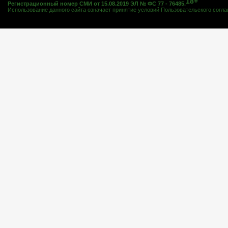
18+
Регистрационный номер СМИ от 15.08.2019 ЭЛ № ФС 77 - 76485.
Использование данного сайта означает принятие условий
Пользовательского согл