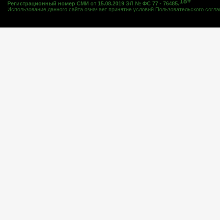
18+
Регистрационный номер СМИ от 15.08.2019 ЭЛ № ФС 77 - 76485.
Использование данного сайта означает принятие условий
Пользовательского согл