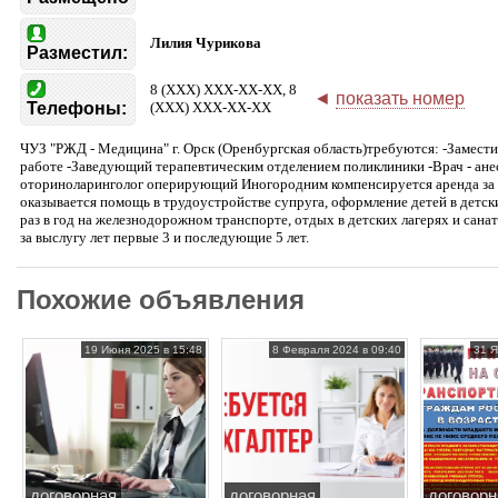
Лилия Чурикова
Разместил:
8 (XXX) XXX-XX-XX, 8
◄
показать номер
Телефоны:
(XXX) XXX-XX-XX
ЧУЗ "РЖД - Медицина" г. Орск (Оренбургская область)требуются: -Замести
работе -Заведующий терапевтическим отделением поликлиники -Врач - анес
оториноларинголог оперирующий Иногородним компенсируется аренда за 
оказывается помощь в трудоустройстве супруга, оформление детей в детск
раз в год на железнодорожном транспорте, отдых в детских лагерях и сан
за выслугу лет первые 3 и последующие 5 лет.
Похожие объявления
19 Июня 2025 в 15:48
8 Февраля 2024 в 09:40
31 Я
договорная
договорная
договорн