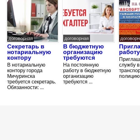
договорная
договорная
договорн
Секретарь в
В бюджетную
Пригл
нотариальную
организацию
работу
контору
требуются
Приглаш
В нотариальную
На постоянную
службу в
контору города
работу в бюджетную
транспо
Мичуринска
организацию
полицию
требуется секретарь.
требуются ...
Обязанности: ...