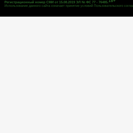
18+
Регистрационный номер СМИ от 15.08.2019 ЭЛ № ФС 77 - 76485.
Использование данного сайта означает принятие условий
Пользовательского согл