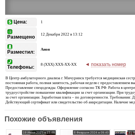
Цена:
1
12 Декабря 2022 в 13:12
Размещено
Анон
Разместил:
◄
показать номер
8 (XXX) XXX-XX-XX
Телефоны:
В Центр амбулаторного диализа г. Мичуринск требуется медицинская сестр
постоянная работа, полная занятость, рабочая неделя с предоставлением в
Предоставление спецодежды. Оформление согласно ТК РФ. Работа в центр
трудоустройстве повышение квалификации за счет организации. При труд
за счет организации. Заработная плата – по договоренности. Требования:
Действующий сертификат или свидетельство об аккредитации. Наличие ме
Похожие объявления
19 Июня 2025 в 15:48
8 Февраля 2024 в 09:40
31 Я