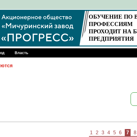
род
Власть
уются
1
2
3
4
5
6
7
8