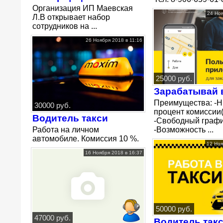
Организация ИП Маевская
24 Ноя
Л.В открывает набор
сотрудников на ...
26 Ноября 2018 в 11:16
25000 руб.
Зарабатывай 
Преимущества: -Н
30000 руб.
процент комиссии
Водитель такси
-Свободный графи
Работа на личном
-Возможность ...
автомобиле. Комиссия 10 %.
12 Ноя
16 Ноября 2018 в 16:37
50000 руб.
47000 руб.
Водитель так