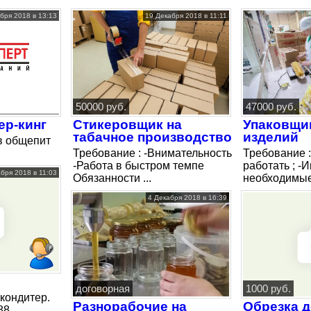
бря 2018 в 13:13
19 Декабря 2018 в 11:11
50000 руб.
47000 руб.
ер-кинг
Стикеровщик на
Упаковщи
табачное производство
изделий
в общепит
Требование : -Внимательность
Требование 
-Работа в быстром темпе
работать ; -
бря 2018 в 11:03
Обязанности ...
необходимые 
4 Декабря 2018 в 16:39
договорная
1000 руб.
 кондитер.
Разнорабочие на
Обрезка д
88