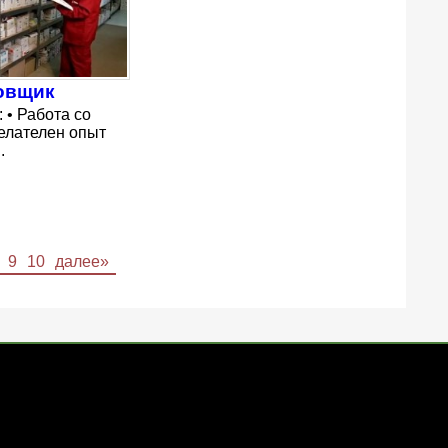
овщик
 • Работа со
елателен опыт
.
9
10
далее»