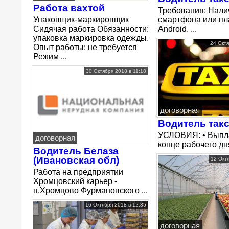
Работа вахтой
Требования: Нали
Упаковщик-маркировщик
смартфона или пл
Сидячая работа Обязанности:
Android. ...
упаковка маркировка одежды.
24 Октя
Опыт работы: не требуется
Режим ...
30 Октября 2018 в 11:18
договорная
Водитель так
УСЛОВИЯ: • Выпла
договорная
конце рабочего дня;
Водитель Белаза
(Ивановская обл)
12 Окт
Работа на предприятии
Хромцовский карьер -
п.Хромцово Фурмановского ...
16 Октября 2018 в 12:35
договорная