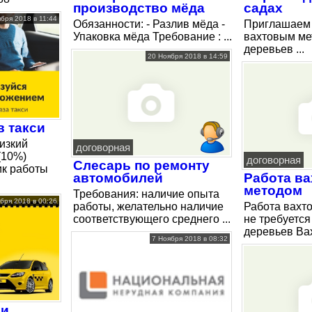
производство мёда
садах
бря 2018 в 11:44
Обязанности: - Разлив мёда -
Приглашаем 
Упаковка мёда Требование : ...
вахтовым ме
деревьев ...
20 Ноября 2018 в 14:59
в такси
изкий
договорная
(10%)
договорная
Слесарь по ремонту
к работы
автомобилей
Работа в
методом
Требования: наличие опыта
бря 2018 в 00:26
работы, желательно наличие
Работа вахт
соответствующего среднего ...
не требуется
деревьев Вахт
7 Ноября 2018 в 08:32
си