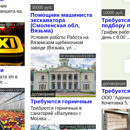
чие
35000 руб.
аншета на
10000 руб.
Помощник машиниста
экскаватора
Требуется
(Смоленская обл,
подбору п
бря 2018 в 16:07
Вязьма)
График работ
Условия работы Работа на
день с 8.00 ...
Вяземском щебеночном
заводе (Вязьма, ул ...
18 Октября 2018 в 18:50
си
та з/п в
 ...
договорная
Требуется
ября 2018 в 11:56
договорная
ООО "Адонис"
Требуются горничные
Кочетовка 5, 
Требуются горничные в
санаторий «Валуево» г.
Москва ...
10 Октября 2018 в 15:55