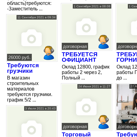
область)требуются:
1 Сентября 2021 в 08:08
1 Сен
-Заместитель ...
11 Сентября 2021 в 09:34
договорная
договорн
ТРЕБУЕТСЯ
ТРЕБУ
26000 руб.
ОФИЦИАНТ
ГОРН
Требуются
Оклад 12800, график
Оклад 12
грузчики
работы 2 через 2,
работы П
В магазин
Полный ...
до ...
строительных
24 Июня 2021 в 11:27
27 А
материалов
требуются грузчики.
график 5/2 ...
3 Июля 2021 в 20:43
договорная
договорн
Торговый
Требу