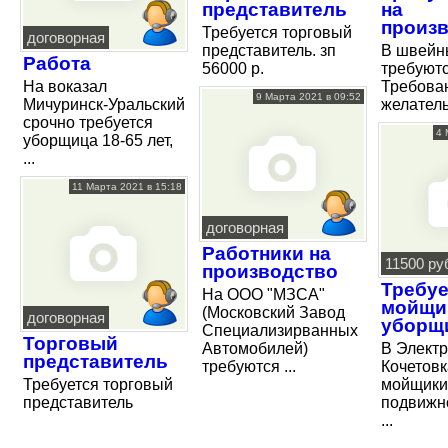
представитель
на
произв
Требуется торговый
договорная
представитель. зп
В швейн
Работа
56000 р.
требуют
На воказал
Требован
9 Марта 2021 в 09:52
Мичуринск-Уральский
желательн
срочно требуется
4 
уборщица 18-65 лет,
...
11 Марта 2021 в 15:18
договорная
Работники на
11500 ру
производство
Требуе
На ООО "МЗСА"
мойщи
(Московский Завод
договорная
уборщ
Специализирванных
Торговый
Автомобилей)
В Электр
представитель
требуются ...
Кочетовк
Требуется торговый
мойщики
представитель
подвижн
...