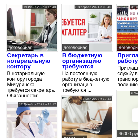
19 Июня 2025 в 15:48
8 Февраля 2024 в 09:40
31 Я
договорная
договорная
договорн
Секретарь в
В бюджетную
Пригл
нотариальную
организацию
работу
контору
требуются
Приглаш
В нотариальную
На постоянную
службу в
контору города
работу в бюджетную
транспо
Мичуринска
организацию
полицию
требуется секретарь.
требуются ...
9 Фе
Обязанности: ...
2 Мая 2022 в 10:42
12 Декабря 2022 в 13:12
46000 ру