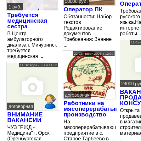
50000 руб.
Опера
1 руб.
Оператор ПК
Требова
Требуется
Обязанности: Набор
русского
медицинская
текстов
языка.Н
сестра
Редактирование
интерне
В Центр
документов
работы ..
амбулаторного
Требования: Знание
11 Сен
диализа г. Мичуринск
...
требуется
22 Сентября 2021 в 12:00
медицинская ...
14 Октября 2021 в 14:36
24000 ру
ВАКА
договорная
ПРОДА
Работники на
КОНСУ
договорная
мясоперерабатывающее
Открыта
ВНИМАНИЕ
производство
продавец
ВАКАНСИИ
На
в магази
ЧУЗ "РЖД -
мясоперерабатывающее
строите
Медицина" г. Орск
предприятие в с.
материа
(Оренбургская
Старое Тарбеево в ...
...