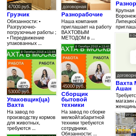
Разно
47000 руб.
договорная
Крупная
Грузчик
Разнорабочие
Воронеж
Обязанности: •
Наша компания
Липецко
Разгрузочно-
приглашает на работу
приглашае
погрузочные работы ;
ВАХТОВЫМ
8 О
• Передвижение
МЕТОДОМ в ...
упакованных ...
8 Октября 2018 в 13:42
8 Октября 2018 в 13:48
договорн
Вахта 
45000 руб.
Ашан
53000 руб.
Сборщик
Требуетс
Упаковщик(ца)
бытовой
магазин 
Вахта
техники
женщины ,
На завод по
На завод по сборке
27 Сен
производству кормов
мелкой/габаритной
для животных,
техники требуются
требуются ...
сотрудники.
Обязанности: ...