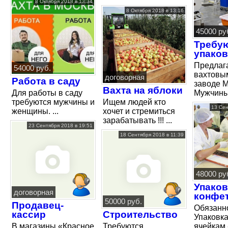
8 Октября 2018 в 13:34
8 Октября 2018 в 13:16
45000 ру
Требу
упако
Предлаг
54000 руб.
вахтовы
договорная
Работа в саду
заводе 
Вахта на яблоки
Для работы в саду
Мужчины 
требуются мужчины и
Ищем людей кто
13 Сен
женщины. ...
хочет и стремиться
зарабатывать !!! ...
23 Сентября 2018 в 19:51
18 Сентября 2018 в 11:39
48000 ру
Упако
договорная
конфе
50000 руб.
Продавец-
Обязанно
кассир
Строительство
Упаковка
В магазины «Красное
Требуются
ячейкам -