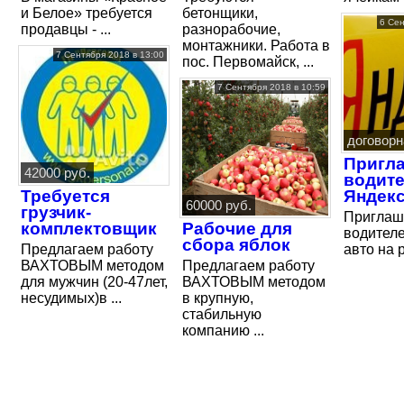
и Белое» требуется
бетонщики,
6 Сен
продавцы - ...
разнорабочие,
монтажники. Работа в
7 Сентября 2018 в 13:00
пос. Первомайск, ...
7 Сентября 2018 в 10:59
договорн
Пригл
42000 руб.
водите
Требуется
Яндекс
60000 руб.
грузчик-
Пригла
комплектовщик
Рабочие для
водителе
сбора яблок
Предлагаем работу
авто на р
ВАХТОВЫМ методом
Предлагаем работу
для мужчин (20-47лет,
ВАХТОВЫМ методом
несудимых)в ...
в крупную,
стабильную
компанию ...