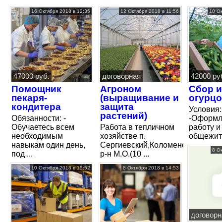
16 Октября 2018 в 12:35
12 Октября 2018 в 11:56
10 О
47000 руб.
договорная
42000 ру
Помощник
Агроном
Сбор и
пекаря-
(выращивание и
огурц
кондитера
защита
Условия:
растений)
Обязанности: -
-Оформл
Обучаетесь всем
Работа в тепличном
работу и
необходимым
хозяйстве п.
общежити
навыкам один день,
Сергиевский,Коломенский
8 О
под ...
р-н М.О.(10 ...
10 Октября 2018 в 15:52
8 Октября 2018 в 14:53
договорн