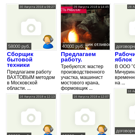
30 Августа 2018 в 09:27
29 Августа 2018 в 14:45
28 А
58000 руб.
40000 руб.
договорн
Сборщик
Предлагаем
Рабочи
бытовой
работу.
яблок
техники
Требуются: мастер
В ООО "
Предлагаем работу
производственного
Мичурин
ВАХТОВЫМ методом
участка, машинист
временн
в Московской
мостового крана,
на ...
области. ...
формовщик ...
16 А
16 Августа 2018 в 12:13
16 Августа 2018 в 12:07
договорн