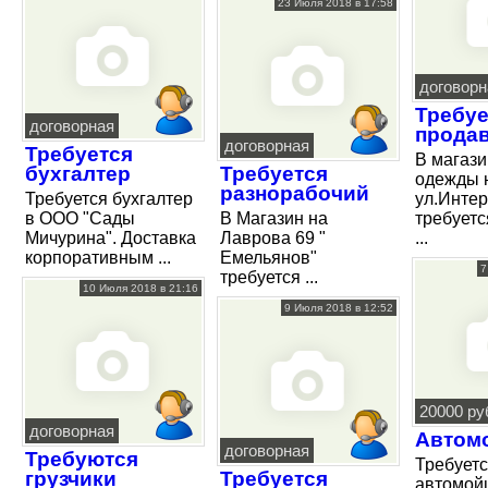
23 Июля 2018 в 17:58
договорн
Требуе
договорная
прода
договорная
Требуется
В магази
бухгалтер
Требуется
одежды 
разнорабочий
Требуется бухгалтер
ул.Инте
в ООО "Сады
В Магазин на
требуетс
Мичурина". Доставка
Лаврова 69 "
...
корпоративным ...
Емельянов"
7
требуется ...
10 Июля 2018 в 21:16
9 Июля 2018 в 12:52
20000 ру
договорная
Автом
договорная
Требуются
Требует
грузчики
Требуется
автомой