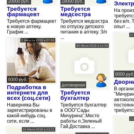
20000 руб.
18000 руб.
Элект
Требуется
Требуется
На прои
фармацевт
медсестра
требуетс
Требуется фармацевт
Требуется медсестра
без в/п.
в новую аптеку.
по отпуску детского
опыт ...
График ...
питания в аптеку. З/п
27
...
2 Августа 2018 в 07:06
30 Июля 2018 в 12:53
8000 руб
6000 руб.
Дворн
договорная
Подработка в
В орган
интернете для
Требуется
"Мичури
всех (соц.сети)
бухгалтер
автоколо
Наверняка Вы
Требуется бухгалтер
постоян
зарегистрированы в
в ООО"Сады
требуется
какой-нибудь соц.
Мичурина".Место
23
сети, если ...
работы п.Зеленый
Гай.Доставка ...
24 Июля 2018 в 13:21