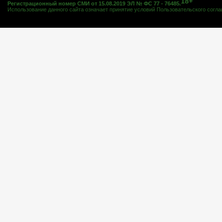
18+
Регистрационный номер СМИ от 15.08.2019 ЭЛ № ФС 77 - 76485.
Использование данного сайта означает принятие условий
Пользовательского согл