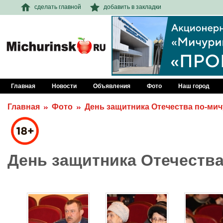
сделать главной
добавить в закладки
Главная
Новости
Объявления
Фото
Наш город
Главная
Фото
День защитника Отечества по-ми
День защитника Отечеств