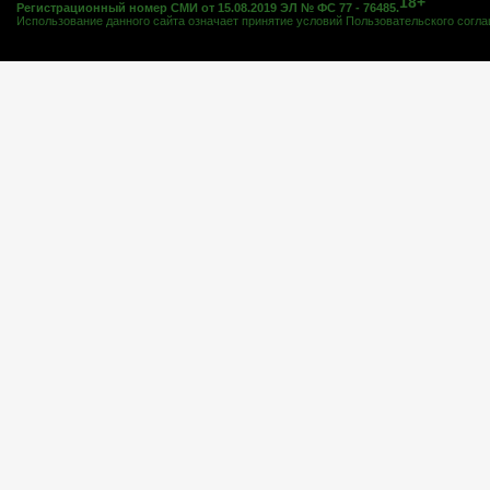
18+
Регистрационный номер СМИ от 15.08.2019 ЭЛ № ФС 77 - 76485.
Использование данного сайта означает принятие условий
Пользовательского согл